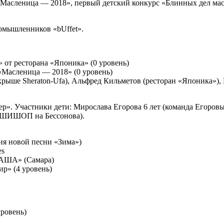
 «Масленица — 2018», первый детский конкурс «Блинных дел ма
омышленников «bUffet».
от ресторана «Японика» (0 уровень)
 «Масленица — 2018» (0 уровень)
крыше Sheraton-Ufa), Альфред Кильметов (ресторан «Японика»),
». Участники дети: Мирослава Егорова 6 лет (команда Егоровых
(СУШИШОП на Бессонова).
ия новой песни «Зима»)
es
КАША» (Самара)
р» (4 уровень)
ровень)