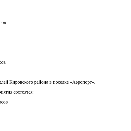
сов
сов
елей Кировского района в поселке «Аэропорт».
иятия состоятся:
асов