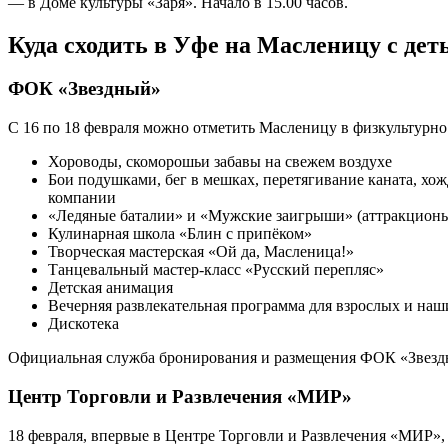
— в Доме культуры «Заря». Начало в 15.00 часов.
Куда сходить в Уфе на Масленицу с дет
ФОК «Звездный»
С 16 по 18 февраля можно отметить Масленицу в физкультурно
Хороводы, скоморошьи забавы на свежем воздухе
Бои подушками, бег в мешках, перетягивание каната, хож
компании
«Ледяные баталии» и «Мужские заигрыши» (аттракционы
Кулинарная школа «Блин с припёком»
Творческая мастерская «Ой да, Масленица!»
Танцевальный мастер-класс «Русский перепляс»
Детская анимация
Вечерняя развлекательная программа для взрослых и наш
Дискотека
Официальная служба бронирования и размещения ФОК «Звездн
Центр Торговли и Развлечения «МИР»
18 февраля, впервые в Центре Торговли и Развлечения «МИР»,