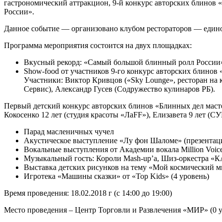
гастрономический аттракцион, 9-й конкурс авторских блинов
России».
Данное событие — организовано клубом рестораторов — един
Программа мероприятия состоится на двух площадках:
Вкусный рекорд: «Самый большой блинный ролл России» 
Show-food от участников 9-го конкурс авторских блинов
Участники: Виктор Кривцов («Sky Lounge», ресторан на 
Сервис), Александр Гусев (Содружество кулинаров РБ).
Первый детский конкурс авторских блинов «Блинных дел мастер
Кокосенко 12 лет (студия красоты «ЛaFF»), Елизавета 9 лет 
Парад масленичных чучел
Акустическое выступление «Лу фон Шаломе» (презентац
Вокальные выступления от Академии вокала Million Voic
Музыкальный гость: Короли Mash-up’a, Шиз-оркестра «
Выставка детских рисунков на тему «Мой космический ми
Игротека «Машины сказки» от «Top Kids» (4 уровень)
Время проведения: 18.02.2018 г (с 14:00 до 19:00)
Место проведения – Центр Торговли и Развлечения «МИР» (0 у