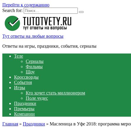
Перейти к содержанию
Search for:
Тут ответы на любые вопросы
Ответы на игры, праздники, события, сериалы
Теле
Сериалы
Фильмы
Шоу
Кроссворды
События
Игры
Кто хочет стать миллионером
Поле чудес
Праздники
Премьеры
Компании
Главная
»
Праздники
»
Масленица в Уфе 2018: программа мер