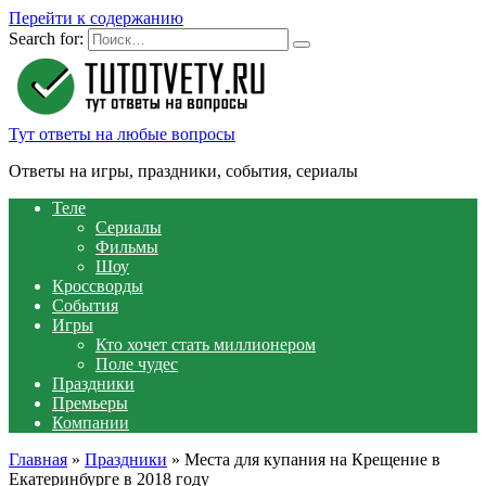
Перейти к содержанию
Search for:
Тут ответы на любые вопросы
Ответы на игры, праздники, события, сериалы
Теле
Сериалы
Фильмы
Шоу
Кроссворды
События
Игры
Кто хочет стать миллионером
Поле чудес
Праздники
Премьеры
Компании
Главная
»
Праздники
»
Места для купания на Крещение в
Екатеринбурге в 2018 году