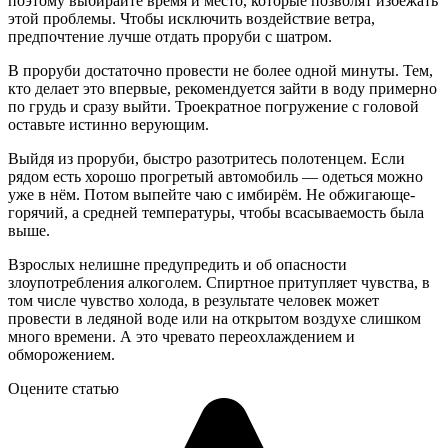
поэтому выбирайте время и место, которые позволят избежать
этой проблемы. Чтобы исключить воздействие ветра,
предпочтение лучше отдать проруби с шатром.
В проруби достаточно провести не более одной минуты. Тем,
кто делает это впервые, рекомендуется зайти в воду примерно
по грудь и сразу выйти. Троекратное погружение с головой
оставьте истинно верующим.
Выйдя из проруби, быстро разотритесь полотенцем. Если
рядом есть хорошо прогретый автомобиль — одеться можно
уже в нём. Потом выпейте чаю с имбирём. Не обжигающе-
горячий, а средней температуры, чтобы всасываемость была
выше.
Взрослых нелишне предупредить и об опасности
злоупотребления алкоголем. Спиртное притупляет чувства, в
том числе чувство холода, в результате человек может
провести в ледяной воде или на открытом воздухе слишком
много времени. А это чревато переохлаждением и
обморожением.
Оцените статью