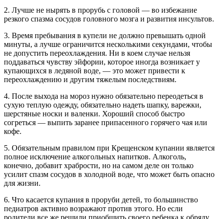
2. Лучше не нырять в прорубь с головой — во избежание
резкого спазма сосудов головного мозга и развития инсультов.
3. Время пребывания в купели не должно превышать одной
минуты, а лучше ограничится несколькими секундами, чтобы
не допустить переохлаждения. Ни в коем случае нельзя
поддаваться чувству эйфории, которое иногда возникает у
купающихся в ледяной воде, — это может привести к
переохлаждению и другим тяжелым последствиям.
4. После выхода на мороз нужно обязательно переодеться в
сухую теплую одежду, обязательно надеть шапку, варежки,
шерстяные носки и валенки. Хороший способ быстро
согреться — выпить заранее припасенного горячего чая или
кофе.
5. Обязательным правилом при Крещенском купании является
полное исключение алкогольных напитков. Алкоголь,
конечно, добавит храбрости, но на самом деле он только
усилит спазм сосудов в холодной воде, что может быть опасно
для жизни.
6. Что касается купания в проруби детей, то большинство
педиатров активно возражают против этого. Но если
родители все же решили приобщить своего ребенка к обряду,