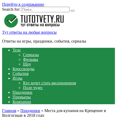
Перейти к содержанию
Search for:
Тут ответы на любые вопросы
Ответы на игры, праздники, события, сериалы
Теле
Сериалы
Фильмы
Шоу
Кроссворды
События
Игры
Кто хочет стать миллионером
Поле чудес
Праздники
Премьеры
Компании
Главная
»
Праздники
»
Места для купания на Крещение в
Волгограде в 2018 году