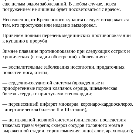
еще целым рядом заболеваний. В любом случае, перед
погружением не лишним будет посоветоваться с врачом.
Несомненно, от Крещенского купания следует воздержаться
тем, кто простужен или недавно выздоровел.
Приведем полный перечень медицинских противопоказаний
к купанию в проруби.
Зимнее плавание противопоказано при следующих острых и
хронических (в стадии обострения) заболеваниях:
— воспалительные заболевания носоглотки, придаточных
полостей носа, отиты;
— сердечно-сосудистой системы (врожденные и
приобретенные пороки клапанов сердца, ишемическая
болезнь сердца с приступами стенокардии;
— перенесенный инфаркт миокарда, коронаро-кардиосклероз,
гипертоническая болезнь II и III стадий);
— центральной нервной системы (эпилепсия, последствия
тяжелых травм черепа; склероз сосудов головного мозга в
выраженной стадии, сирингомиелия; энцефалит, арахноидит);