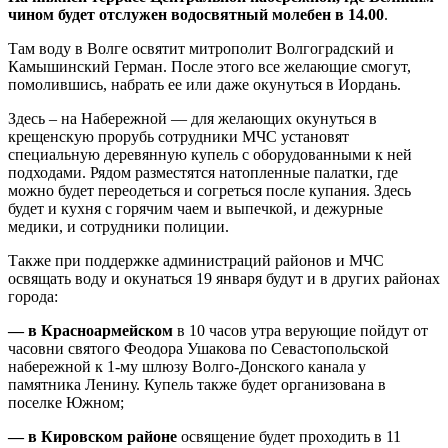
чином будет отслужен водосвятный молебен в 14.00
.
Там воду в Волге освятит митрополит Волгоградский и
Камышинский Герман. После этого все желающие смогут,
помолившись, набрать ее или даже окунуться в Иордань.
Здесь – на Набережной — для желающих окунуться в
крещенскую прорубь сотрудники
МЧС
установят
специальную деревянную купель с оборудованными к ней
подходами. Рядом разместятся натопленные палатки, где
можно будет переодеться и согреться после купания. Здесь
будет и кухня с горячим чаем и выпечкой, и дежурные
медики, и сотрудники полиции.
Также при поддержке администраций районов и МЧС
освящать воду и окунаться 19 января будут и в других районах
города:
— в Красноармейском
в 10 часов утра верующие пойдут от
часовни святого Феодора
Ушакова
по Севастопольской
набережной к 1-му шлюзу Волго-
Донского
канала у
памятника
Ленину
. Купель также будет организована в
поселке Южном;
— в Кировском районе
освящение будет проходить в 11