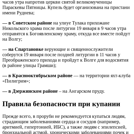
часов утра напротив церкви святой великомученицы
Параскевы Пятницы. Купель будет организована на пристани
имени
Руднева
;
— в Советском районе
на
улиуе
Тулака прихожане
Никольского храма после литургии 19 января в 9 часов утра
отправятся к Богоявленскому храму, откуда все вместе пойдут
на Волгу;
— на Спартановке
верующие и священнослужители
соберутся 19 января после поздней литургии в 11 часов у
Преображенского прихода и пройдут к Волге для водосвятия
(в районе улицы Грамши);
— в Краснооктябрьском районе
— на территории яхт-клуба
«Пилигрим»;
— в Дзержинском районе
– на Ангарском пруду.
Правила безопасности при купании
Прежде всего, в проруби не рекомендуется купаться людям,
страдающим заболеваниями сердца и сосудов (например,
аритмией, гипертонией, ИБС), а также людям с эпилепсией,
бронхиальной астмой, хроническими заболеваниями почек и