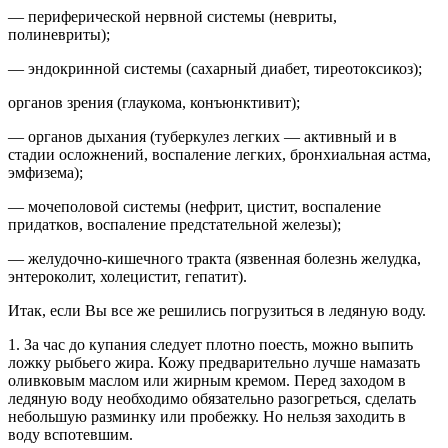
— периферической нервной системы (невриты,
полиневриты);
— эндокринной системы (сахарный диабет, тиреотоксикоз);
органов зрения (глаукома, конъюнктивит);
— органов дыхания (туберкулез легких — активный и в
стадии осложнений, воспаление легких, бронхиальная астма,
эмфизема);
— мочеполовой системы (нефрит, цистит, воспаление
придатков, воспаление предстательной железы);
— желудочно-кишечного тракта (язвенная болезнь желудка,
энтероколит, холецистит, гепатит).
Итак, если Вы все же решились погрузиться в ледяную воду.
1. За час до купания следует плотно поесть, можно выпить
ложку рыбьего жира. Кожу предварительно лучше намазать
оливковым маслом или жирным кремом. Перед заходом в
ледяную воду необходимо обязательно разогреться, сделать
небольшую разминку или пробежку. Но нельзя заходить в
воду вспотевшим.