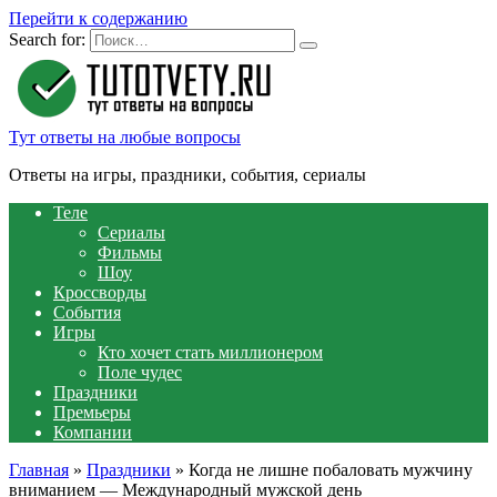
Перейти к содержанию
Search for:
Тут ответы на любые вопросы
Ответы на игры, праздники, события, сериалы
Теле
Сериалы
Фильмы
Шоу
Кроссворды
События
Игры
Кто хочет стать миллионером
Поле чудес
Праздники
Премьеры
Компании
Главная
»
Праздники
»
Когда не лишне побаловать мужчину
вниманием — Международный мужской день