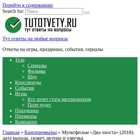
Перейти к содержанию
Search for:
Тут ответы на любые вопросы
Ответы на игры, праздники, события, сериалы
Теле
Сериалы
Фильмы
Шоу
Кроссворды
События
Игры
Кто хочет стать миллионером
Поле чудес
Праздники
Премьеры
Компании
Главная
»
Кинопремьеры
»
Мультфильм «Два хвоста» (2018):
дата выхода, сюжет, актеры и озвучка