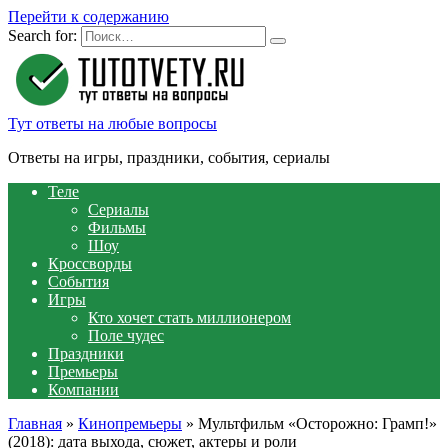
Перейти к содержанию
Search for:
Тут ответы на любые вопросы
Ответы на игры, праздники, события, сериалы
Теле
Сериалы
Фильмы
Шоу
Кроссворды
События
Игры
Кто хочет стать миллионером
Поле чудес
Праздники
Премьеры
Компании
Главная
»
Кинопремьеры
»
Мультфильм «Осторожно: Грамп!»
(2018): дата выхода, сюжет, актеры и роли