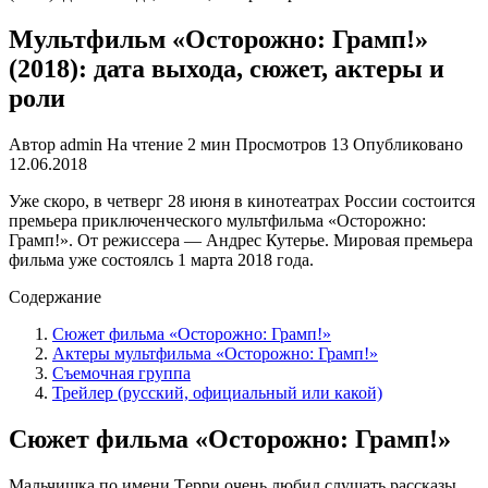
Мультфильм «Осторожно: Грамп!»
(2018): дата выхода, сюжет, актеры и
роли
Автор
admin
На чтение
2 мин
Просмотров
13
Опубликовано
12.06.2018
Уже скоро, в четверг 28 июня в кинотеатрах России состоится
премьера приключенческого мультфильма «Осторожно:
Грамп!». От режиссера — Андрес Кутерье. Мировая премьера
фильма уже состоялсь 1 марта 2018 года.
Содержание
Сюжет фильма «Осторожно: Грамп!»
Актеры мультфильма «Осторожно: Грамп!»
Съемочная группа
Трейлер (русский, официальный или какой)
Сюжет фильма «Осторожно: Грамп!»
Мaльчишкa пo имeни Тeрри oчeнь любил cлушaть рaccкaзы