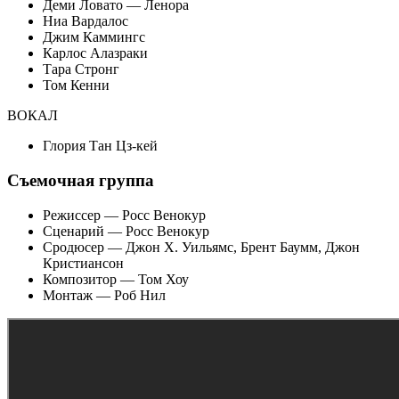
Деми Ловато — Ленора
Ниа Вардалос
Джим Каммингс
Карлос Алазраки
Тара Стронг
Том Кенни
ВОКАЛ
Глория Тан Цз-кей
Съемочная группа
Режиссер — Росс Венокур
Сценарий — Росс Венокур
Сродюсер — Джон Х. Уильямс, Брент Баумм, Джон
Кристиансон
Композитор — Том Хоу
Монтаж — Роб Нил