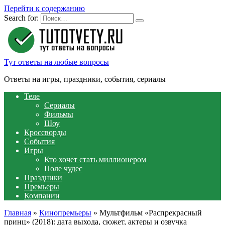
Перейти к содержанию
Search for:
Тут ответы на любые вопросы
Ответы на игры, праздники, события, сериалы
Теле
Сериалы
Фильмы
Шоу
Кроссворды
События
Игры
Кто хочет стать миллионером
Поле чудес
Праздники
Премьеры
Компании
Главная
»
Кинопремьеры
»
Мультфильм «Распрекрасный
принц» (2018): дата выхода, сюжет, актеры и озвучка