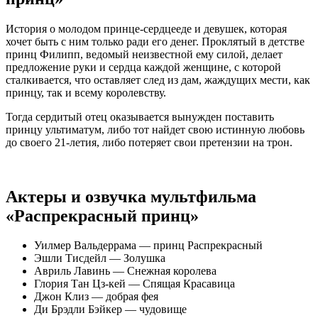
История о молодом принце-сердцееде и девушек, которая
хочет быть с ним только ради его денег. Проклятый в детстве
принц Филипп, ведомый неизвестной ему силой, делает
предложение руки и сердца каждой женщине, с которой
сталкивается, что оставляет след из дам, жаждущих мести, как
принцу, так и всему королевству.
Тогда сердитый отец оказывается вынужден поставить
принцу ультиматум, либо тот найдет свою истинную любовь
до своего 21-летия, либо потеряет свои претензии на трон.
Актеры и озвучка мультфильма
«Распрекрасный принц»
Уилмер Вальдеррама — принц Распрекрасный
Эшли Тисдейл — Золушка
Авриль Лавинь — Снежная королева
Глория Тан Цз-кей — Спящая Красавица
Джон Клиз — добрая фея
Ди Брэдли Бэйкер — чудовище