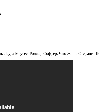
а
н, Лаура Моусес, Роджер Соффер, Чжо Жань, Стефани Ше