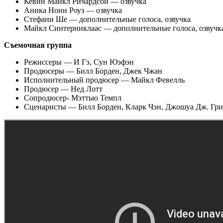
Кевин Майкл Ричардсон — озвучка
Аника Нони Роуз — озвучка
Стефани Ше — дополнительные голоса, озвучка
Майкл Синтерниклаас — дополнительные голоса, озвучк
Съемочная группа
Режиссеры — И Гэ, Сун Юэфэн
Продюсеры — Билл Борден, Джек Чжан
Исполнительный продюсер — Майкл Февелль
Продюсер — Нед Лотт
Сопродюсер- Мэттью Темпл
Сценаристы — Билл Борден, Кларк Чэн, Джошуа Дж. Гри