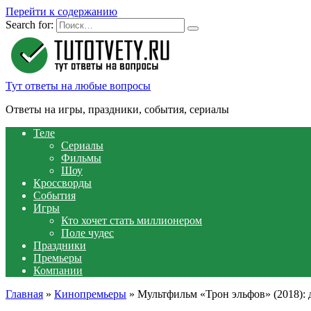
Перейти к содержанию
Search for:
Тут ответы на любые вопросы
Ответы на игры, праздники, события, сериалы
Теле
Сериалы
Фильмы
Шоу
Кроссворды
События
Игры
Кто хочет стать миллионером
Поле чудес
Праздники
Премьеры
Компании
Главная
»
Кинопремьеры
»
Мультфильм «Трон эльфов» (2018): д