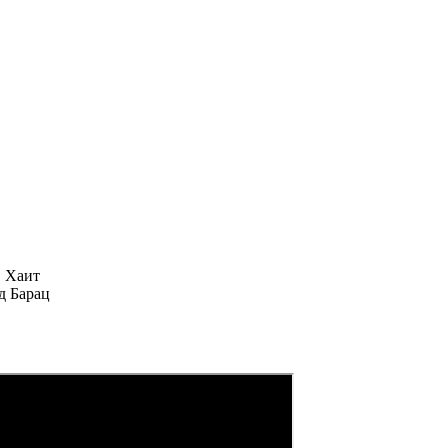
в Хаит
д Барац