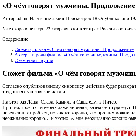
«О чём говорят мужчины. Продолжение» 
Автор
admin
На чтение
2 мин
Просмотров
18
Опубликовано
19
Уже скоро в четверг 22 февраля в кинотеатрах России состои
Содержание
Сюжет фильма «О чём говорят мужчины. Продолжение»
Актеры и роли фильма «О чём говорят мужчины. Продо
Съемочная группа
Сюжет фильма «О чём говорят мужчин
Согласно опубликованному синопсису, действие будет разворач
трудностях московской жизни.
На этот раз Лёша, Слава, Камиль и Саша едут в Питер.
Причем, трое из четверых даже не знают, зачем они туда едут. Н
нерешенных проблем, но как же хорошо, что про них можно не д
неожиданно хорошо… и уютно. А еще неожиданно хорошо бывает