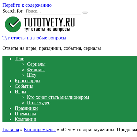
Перейти к содержанию
Search for:
Тут ответы на любые вопросы
Ответы на игры, праздники, события, сериалы
Теле
Сериалы
Фильмы
Шоу
Кроссворды
События
Игры
Кто хочет стать миллионером
Поле чудес
Праздники
Премьеры
Компании
Главная
»
Кинопремьеры
»
«О чём говорят мужчины. Продолжен