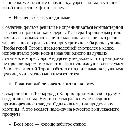
«фишечки». Загляните с нами в кулуары фильма и узнайте
топ-5 интересных фактов о нем.
Не спецэффектами едиными.
Создатели фильма решили не ограничиваться компьютерной
графикой и работой каскадеров. У актера Тэрона Эджертона
появилась возможность не только показать свои актерские
таланты, но и в реальности примерить на себя роль лучника.
Чтобы герой Тэрона правдоподобней смотрелся в кадре,
исполнителю роли Робина наняли одного из лучших
лучников в мире. Ларс Андерсен утверждает, что тренировки
не прошли даром, и Эджертон стал неплохо управлять луком.
Во время занятий Тэрон работал с подвижными воздушными
целями, учился уворачиваться от стрел.
Талантливый человек талантлив во всем
Оскароносный Леонардо ди Каприо приложил свою руку к
созданию фильма. Нет, он не сыграл в нем очередного
противоречивого злодея. Однако выступил продюсером
картины. А это вселяет надежду на качество выпускаемого
продукта.
Все новое — хорошо забытое старое