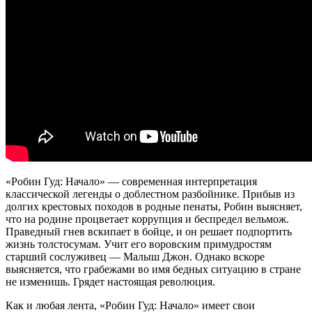
«Робин Гуд: Начало» — современная интерпретация
классической легенды о доблестном разбойнике. Прибыв из
долгих крестовых походов в родные пенаты, Робин выясняет,
что на родине процветает коррупция и беспредел вельмож.
Праведный гнев вскипает в бойце, и он решает подпортить
жизнь толстосумам. Учит его воровским примудростям
старший сослуживец — Малыш Джон. Однако вскоре
выясняется, что грабежами во имя бедных ситуацию в стране
не изменишь. Грядет настоящая революция.
Как и любая лента, «Робин Гуд: Начало» имеет свои