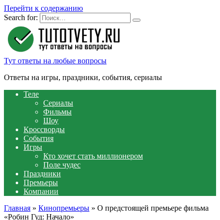
Перейти к содержанию
Search for:
Тут ответы на любые вопросы
Ответы на игры, праздники, события, сериалы
Теле
Сериалы
Фильмы
Шоу
Кроссворды
События
Игры
Кто хочет стать миллионером
Поле чудес
Праздники
Премьеры
Компании
Главная
»
Кинопремьеры
»
О предстоящей премьере фильма
«Робин Гуд: Начало»