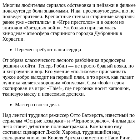
Многим любителям сериалов обстановка и пейзажи в фильме
покажутся до боли знакомыми. И да, пресловутое дежа вю не
подведет зрителей. Крепостные стены и старинные кварталы
ранее уже «светились» в «Игре престолов» и в одном из
эпизодов «Звездных войн». Уж больно приглянулась
киноделам атмосфера старинного городка Дубровник в
Хорватии.
Перемен требуют наши сердца
От образа классического лесного разбойника продюсеры
решили отойти. Теперь Робин — не просто бравый вояка, но
и хитроумный вор. Его умение «по-тихому» присваивать
чужое добро выходит на первый план, в то время, как талант
лучника является хорошим «бонусом». Сам «look» героя
скопирован из игры «Thief», где персонаж носит капюшон,
тканевую маску и невесомые доспехи.
Мастера своего дела.
Над лентой трудился режиссер Отто Батхерста, известный по
сериалам «Острые козырьки» и «Черное зеркало». Фильм для
него станет дебютной полнометражкой. Компанию ему
составил сценарист Джоби Харольд, трудившийся над
сценарием «нового» Короля Артура совместно с Гаем Ричи.