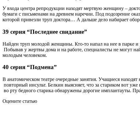
У входа центра репродукции находят мертвую женщину – доктор
бумаги с письменами на древнем наречии. Под подозрение оказ
которой привезли труп доктора… А дальше дело набирает обор
39 серия “Последнее свидание”
Найден труп молодой женщины. Кто-то напал на нее в парке 
Побывав у жертвы дома и на работе, специалисты не могут найт
молодым человеком.
40 серия “Подмена”
В анатомическом театре очередные занятия. Учащиеся находят 
повторный инсульт. Белкин выясняет, что за стариком вот уже н
во рту бедного старика обнаружены дорогие имплантаyты. Прав
Оцените статью