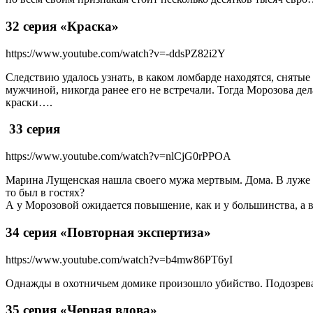
32 серия «Краска»
https://www.youtube.com/watch?v=-ddsPZ82i2Y
Следствию удалось узнать, в каком ломбарде находятся, снятые
мужчиной, никогда ранее его не встречали. Тогда Морозова дела
краски….
33 серия
https://www.youtube.com/watch?v=nlCjG0rPPOA
Марина Лущенская нашла своего мужа мертвым. Дома. В луже со
то был в гостях?
А у Морозовой ожидается повышение, как и у большинства, а 
34 серия «Повторная экспертиза»
https://www.youtube.com/watch?v=b4mw86PT6yI
Однажды в охотничьем домике произошло убийство. Подозреваем
35 серия «Черная вдова»