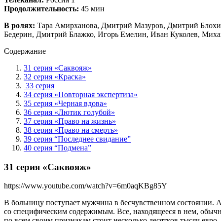
Продолжительность:
45 мин
В ролях:
Тара Амирханова, Дмитрий Мазуров, Дмитрий Блохи
Бедерин, Дмитрий Блажко, Игорь Емелин, Иван Куколев, Миха
Содержание
31 серия «Саквояж»
32 серия «Краска»
33 серия
34 серия «Повторная экспертиза»
35 серия «Черная вдова»
36 серия «Лютик голубой»
37 серия «Право на жизнь»
38 серия «Право на смерть»
39 серия “Последнее свидание”
40 серия “Подмена”
31 серия «Саквояж»
https://www.youtube.com/watch?v=6m0aqKBg85Y
В больницу поступает мужчина в бесчувственном состоянии. А 
со специфическим содержимым. Все, находящееся в нем, обычно
по всем своим признакам стоит несколько десятков тысяч евро