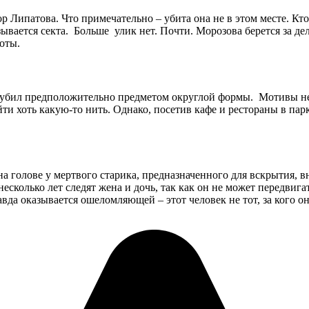
 Липатова. Что примечательно – убита она не в этом месте. Кт
ывается секта. Больше улик нет. Почти. Морозова берется за де
оты.
и убил предположительно предметом округлой формы. Мотивы не
и хоть какую-то нить. Однако, посетив кафе и рестораны в парк
на голове у мертвого старика, предназначенного для вскрытия, 
есколько лет следят жена и дочь, так как он не может передвига
да оказывается ошеломляющей – этот человек не тот, за кого он