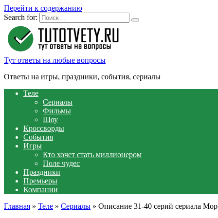
Перейти к содержанию
Search for:
Тут ответы на любые вопросы
Ответы на игры, праздники, события, сериалы
Теле
Сериалы
Фильмы
Шоу
Кроссворды
События
Игры
Кто хочет стать миллионером
Поле чудес
Праздники
Премьеры
Компании
Главная
»
Теле
»
Сериалы
»
Описание 31-40 серий сериала Мор