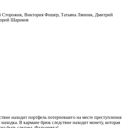
й Сторожик, Виктория Фишер, Татьяна Лянник, Дмитрий
игорий Шариков
дствие находит портфель потерпевшего на месте преступления
 находка. В кармане брюк следствие находит монету, которая
жна быть сделана. Фальшивка!