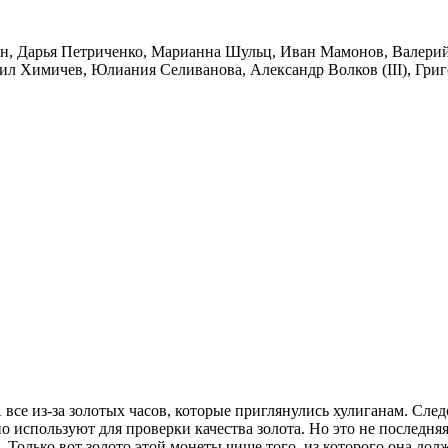
н, Дарья Петриченко, Марианна Шульц, Иван Мамонов, Валери
ил Химичев, Юлиания Селиванова, Александр Волков (III), Гр
все из-за золотых часов, которые приглянулись хулиганам. Сле
 используют для проверки качества золота. Но это не последняя
…Только вот золото этой монеты чище того, из которого она дол