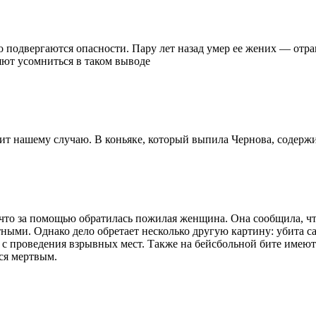
 подвергаются опасности. Пару лет назад умер ее жених — отр
ляют усомниться в таком выводе
ит нашему случаю. В коньяке, который выпила Чернова, содержи
 что за помощью обратилась пожилая женщина. Она сообщила, что
тными. Однако дело обретает несколько другую картину: убита с
с проведения взрывных мест. Также на бейсбольной бите имеютс
тся мертвым.