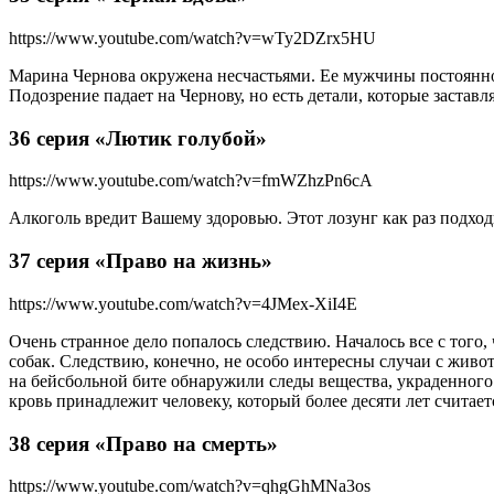
https://www.youtube.com/watch?v=wTy2DZrx5HU
Марина Чернова окружена несчастьями. Ее мужчины постоянно
Подозрение падает на Чернову, но есть детали, которые застав
36 серия «Лютик голубой»
https://www.youtube.com/watch?v=fmWZhzPn6cA
Алкоголь вредит Вашему здоровью. Этот лозунг как раз подход
37 серия «Право на жизнь»
https://www.youtube.com/watch?v=4JMex-XiI4E
Очень странное дело попалось следствию. Началось все с того,
собак. Следствию, конечно, не особо интересны случаи с живо
на бейсбольной бите обнаружили следы вещества, украденного 
кровь принадлежит человеку, который более десяти лет считае
38 серия «Право на смерть»
https://www.youtube.com/watch?v=qhgGhMNa3os