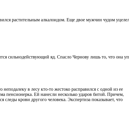
авился растительным алкалоидом. Еще двое мужчин чудом уцеле
тся сильнодействующий яд. Спасло Чернову лишь то, что она упо
 неподалеку в лесу кто-то жестоко расправился с одной из ее
ама пенсионерка. Ей нанесли несколько ударов битой. Причем,
я следы крови другого человека. Экспертиза показывает, что