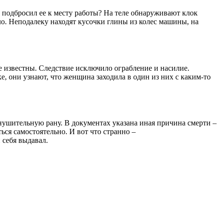
о подбросил ее к месту работы? На теле обнаруживают клок
ло. Неподалеку находят кусочки глины из колес машины, на
 известны. Следствие исключило ограбление и насилие.
е, они узнают, что женщина заходила в один из них с каким-то
внушительную рану. В документах указана иная причина смерти –
ться самостоятельно. И вот что странно –
 себя выдавал.