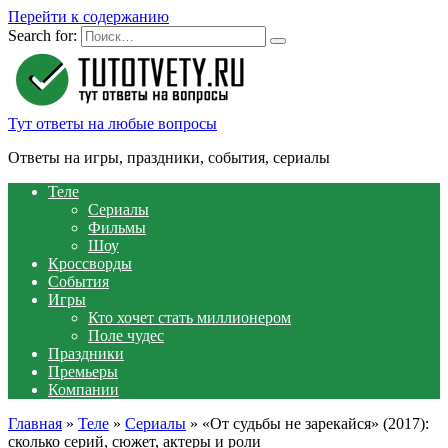
Перейти к содержанию
Search for:
Тут ответы на любые вопросы
Ответы на игры, праздники, события, сериалы
Теле
Сериалы
Фильмы
Шоу
Кроссворды
События
Игры
Кто хочет стать миллионером
Поле чудес
Праздники
Премьеры
Компании
Главная
»
Теле
»
Сериалы
»
«От судьбы не зарекайся» (2017):
сколько серий, сюжет, актеры и роли