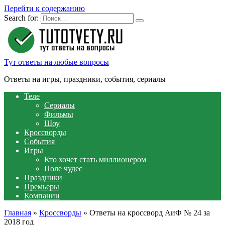
Перейти к содержанию
Search for:
Тут ответы на любые вопросы
Ответы на игры, праздники, события, сериалы
Теле
Сериалы
Фильмы
Шоу
Кроссворды
События
Игры
Кто хочет стать миллионером
Поле чудес
Праздники
Премьеры
Компании
Главная
»
Кроссворды
»
Ответы на кроссворд АиФ № 24 за
2018 год