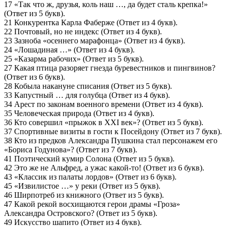
17 «Так что ж, друзья, коль наш …, да будет сталь крепка!»
(Ответ из 5 букв).
21 Конкурентка Карла Фаберже (Ответ из 4 букв).
22 Почтовый, но не индекс (Ответ из 4 букв).
23 Зазноба «осеннего марафонца» (Ответ из 4 букв).
24 «Лошадиная …» (Ответ из 4 букв).
25 «Казарма рабочих» (Ответ из 5 букв).
27 Какая птица разоряет гнезда буревестников и пингвинов?
(Ответ из 6 букв).
28 Кобыла накануне списания (Ответ из 5 букв).
33 Капустный … для голубца (Ответ из 4 букв).
34 Арест по законам военного времени (Ответ из 4 букв).
35 Человеческая природа (Ответ из 4 букв).
36 Кто совершил «прыжок в XXI век»? (Ответ из 5 букв).
37 Спортивные визиты в гости к Посейдону (Ответ из 7 букв).
38 Кто из предков Александра Пушкина стал персонажем его
«Бориса Годунова»? (Ответ из 7 букв).
41 Поэтический кумир Солона (Ответ из 5 букв).
42 Это же не Альфред, а ужас какой-то! (Ответ из 6 букв).
43 «Классик из палаты лордов» (Ответ из 6 букв).
45 «Извилистое …» у реки (Ответ из 5 букв).
46 Ширпотреб из книжного (Ответ из 5 букв).
47 Какой рекой восхищаются герои драмы «Гроза»
Александра Островского? (Ответ из 5 букв).
49 Искусство шапито (Ответ из 4 букв).