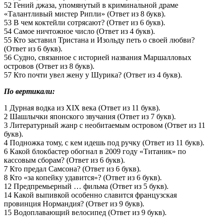
52 Гений джаза, упомянутый в криминальной драме
«Талантливый мистер Рипли» (Ответ из 8 букв).
53 В чем коктейли сотрясают? (Ответ из 6 букв).
54 Самое ничтожное число (Ответ из 4 букв).
55 Кто заставил Тристана и Изольду петь о своей любви?
(Ответ из 6 букв).
56 Судно, связанное с историей названия Маршалловых
островов (Ответ из 8 букв).
57 Кто почти увел жену у Шурика? (Ответ из 4 букв).
По вертикали:
1 Дурная водка из XIX века (Ответ из 11 букв).
2 Шашлычки японского звучания (Ответ из 7 букв).
3 Литературный жанр с необитаемым островом (Ответ из 11
букв).
4 Подножка тому, с кем идешь под ручку (Ответ из 11 букв).
6 Какой блокбастер обогнал в 2009 году «Титаник» по
кассовым сборам? (Ответ из 6 букв).
7 Кто предал Самсона? (Ответ из 6 букв).
8 Кто «за копейку удавится»? (Ответ из 6 букв).
12 Предпремьерный … фильма (Ответ из 5 букв).
14 Какой выпивкой особенно славится французская
провинция Нормандия? (Ответ из 9 букв).
15 Водоплавающий велосипед (Ответ из 9 букв).