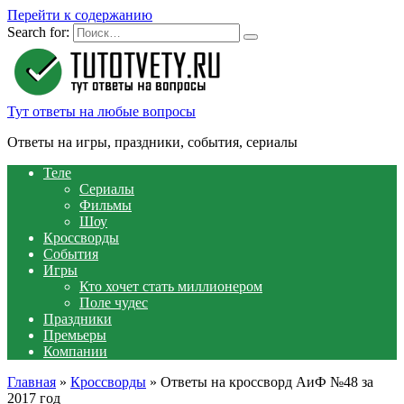
Перейти к содержанию
Search for:
Тут ответы на любые вопросы
Ответы на игры, праздники, события, сериалы
Теле
Сериалы
Фильмы
Шоу
Кроссворды
События
Игры
Кто хочет стать миллионером
Поле чудес
Праздники
Премьеры
Компании
Главная
»
Кроссворды
»
Ответы на кроссворд АиФ №48 за
2017 год