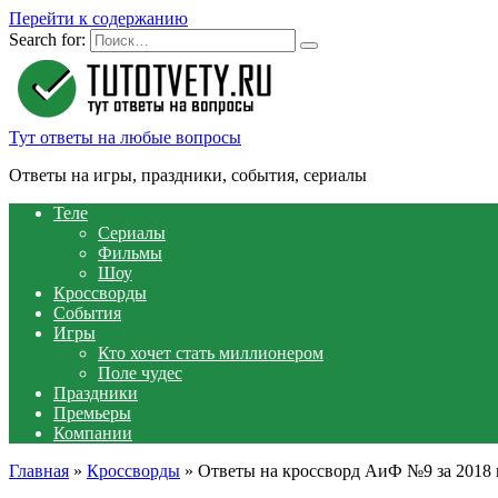
Перейти к содержанию
Search for:
Тут ответы на любые вопросы
Ответы на игры, праздники, события, сериалы
Теле
Сериалы
Фильмы
Шоу
Кроссворды
События
Игры
Кто хочет стать миллионером
Поле чудес
Праздники
Премьеры
Компании
Главная
»
Кроссворды
»
Ответы на кроссворд АиФ №9 за 2018 