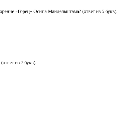
орение «Горец» Осипа Мандельштама? (ответ из 5 букв).
твет из 7 букв).
.