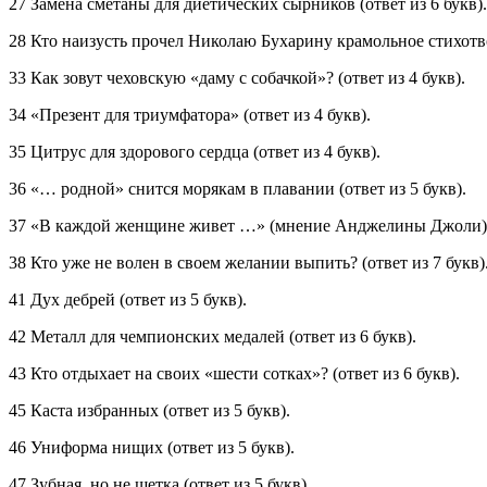
27 Замена сметаны для диетических сырников (ответ из 6 букв).
28 Кто наизусть прочел Николаю Бухарину крамольное стихотв
33 Как зовут чеховскую «даму с собачкой»? (ответ из 4 букв).
34 «Презент для триумфатора» (ответ из 4 букв).
35 Цитрус для здорового сердца (ответ из 4 букв).
36 «… родной» снится морякам в плавании (ответ из 5 букв).
37 «В каждой женщине живет …» (мнение Анджелины Джоли) (о
38 Кто уже не волен в своем желании выпить? (ответ из 7 букв)
41 Дух дебрей (ответ из 5 букв).
42 Металл для чемпионских медалей (ответ из 6 букв).
43 Кто отдыхает на своих «шести сотках»? (ответ из 6 букв).
45 Каста избранных (ответ из 5 букв).
46 Униформа нищих (ответ из 5 букв).
47 Зубная, но не щетка (ответ из 5 букв).