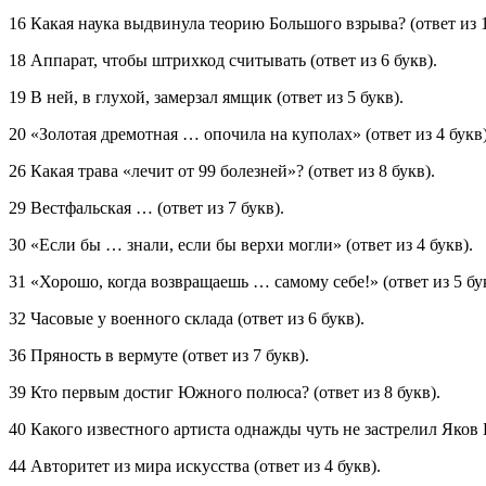
16 Какая наука выдвинула теорию Большого взрыва? (ответ из 1
18 Аппарат, чтобы штрихкод считывать (ответ из 6 букв).
19 В ней, в глухой, замерзал ямщик (ответ из 5 букв).
20 «Золотая дремотная … опочила на куполах» (ответ из 4 букв)
26 Какая трава «лечит от 99 болезней»? (ответ из 8 букв).
29 Вестфальская … (ответ из 7 букв).
30 «Если бы … знали, если бы верхи могли» (ответ из 4 букв).
31 «Хорошо, когда возвращаешь … самому себе!» (ответ из 5 бу
32 Часовые у военного склада (ответ из 6 букв).
36 Пряность в вермуте (ответ из 7 букв).
39 Кто первым достиг Южного полюса? (ответ из 8 букв).
40 Какого известного артиста однажды чуть не застрелил Яков 
44 Авторитет из мира искусства (ответ из 4 букв).