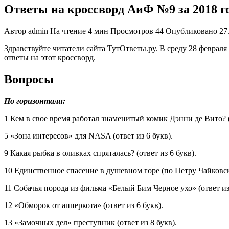
Ответы на кроссворд АиФ №9 за 2018 г
Автор
admin
На чтение
4 мин
Просмотров
44
Опубликовано
27
Здравствуйте читатели сайта ТутОтветы.ру. В среду 28 февра
ответы на этот кроссворд.
Вопросы
По горизонтали:
1 Кем в свое время работал знаменитый комик Дэнни де Вито? (
5 «Зона интересов» для NASA (ответ из 6 букв).
9 Какая рыбка в оливках спряталась? (ответ из 6 букв).
10 Единственное спасение в душевном горе (по Петру Чайковско
11 Собачья порода из фильма «Белый Бим Черное ухо» (ответ из 
12 «Обморок от апперкота» (ответ из 6 букв).
13 «Замочных дел» преступник (ответ из 8 букв).