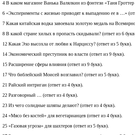
4 В каком магазине Ванька Валялкин из фэнтези «Таня Гроттер 
6 «Эксперименты с жизнью приводят к выпадению ее в …» (отве
7 Какая китайская водка завоевала золотую медаль на Всемирно
8 В какой стране хилых в пропасть скидывали? (ответ из 6 букв
12 Какая Эхо высохла от любви к Нарциссу? (ответ из 5 букв).
14 Экономический преступник во власти (ответ из 9 букв).
15 Расширение сферы влияния (ответ из 9 букв).
17 Что библейский Моисей возглавил? (ответ из 5 букв).
21 Райский интриган (ответ из 4 букв).
22 Разговорный … (ответ из 4 букв).
23 Из чего солидные шляпы делают? (ответ из 4 букв).
24 «Мясо без костей» для вегетарианцев (ответ из 4 букв).
25 «Газовая угроза» для шахтеров (ответ из 5 букв).