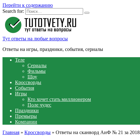
Перейти к содержанию
Search for:
Тут ответы на любые вопросы
Ответы на игры, праздники, события, сериалы
Теле
Сериалы
Фильмы
Шоу
Кроссворды
События
Игры
Кто хочет стать миллионером
Поле чудес
Праздники
Премьеры
Компании
Главная
»
Кроссворды
»
Ответы на сканворд АиФ № 21 за 2018