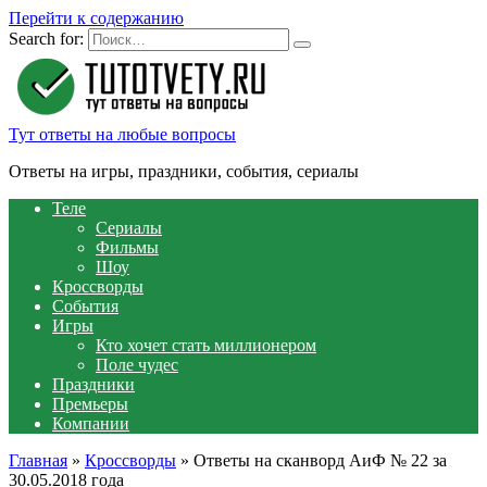
Перейти к содержанию
Search for:
Тут ответы на любые вопросы
Ответы на игры, праздники, события, сериалы
Теле
Сериалы
Фильмы
Шоу
Кроссворды
События
Игры
Кто хочет стать миллионером
Поле чудес
Праздники
Премьеры
Компании
Главная
»
Кроссворды
»
Ответы на сканворд АиФ № 22 за
30.05.2018 года