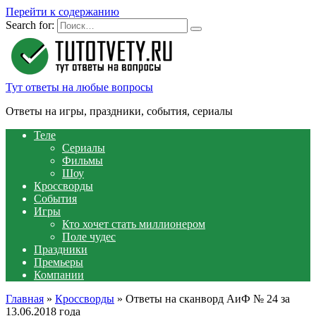
Перейти к содержанию
Search for:
Тут ответы на любые вопросы
Ответы на игры, праздники, события, сериалы
Теле
Сериалы
Фильмы
Шоу
Кроссворды
События
Игры
Кто хочет стать миллионером
Поле чудес
Праздники
Премьеры
Компании
Главная
»
Кроссворды
»
Ответы на сканворд АиФ № 24 за
13.06.2018 года