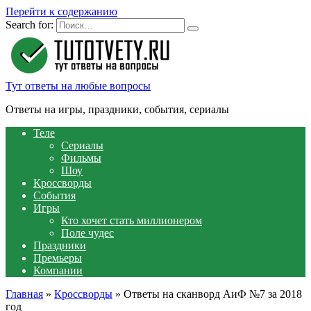
Перейти к содержанию
Search for:
Тут ответы на любые вопросы
Ответы на игры, праздники, события, сериалы
Теле
Сериалы
Фильмы
Шоу
Кроссворды
События
Игры
Кто хочет стать миллионером
Поле чудес
Праздники
Премьеры
Компании
Главная
»
Кроссворды
»
Ответы на сканворд АиФ №7 за 2018
год