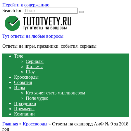
Перейти к содержанию
Search for:
Тут ответы на любые вопросы
Ответы на игры, праздники, события, сериалы
Теле
Сериалы
Фильмы
Шоу
Кроссворды
События
Игры
Кто хочет стать миллионером
Поле чудес
Праздники
Премьеры
Компании
Главная
»
Кроссворды
»
Ответы на сканворд АиФ № 9 за 2018
год