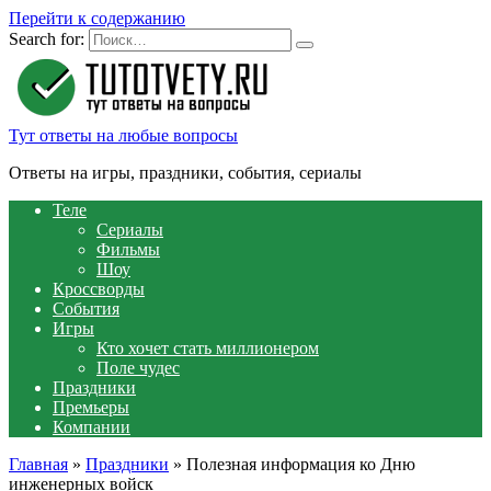
Перейти к содержанию
Search for:
Тут ответы на любые вопросы
Ответы на игры, праздники, события, сериалы
Теле
Сериалы
Фильмы
Шоу
Кроссворды
События
Игры
Кто хочет стать миллионером
Поле чудес
Праздники
Премьеры
Компании
Главная
»
Праздники
»
Полезная информация ко Дню
инженерных войск