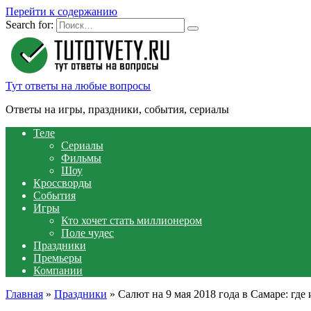
Перейти к содержанию
Search for:
Тут ответы на любые вопросы
Ответы на игры, праздники, события, сериалы
Теле
Сериалы
Фильмы
Шоу
Кроссворды
События
Игры
Кто хочет стать миллионером
Поле чудес
Праздники
Премьеры
Компании
Главная
»
Праздники
»
Салют на 9 мая 2018 года в Самаре: где 