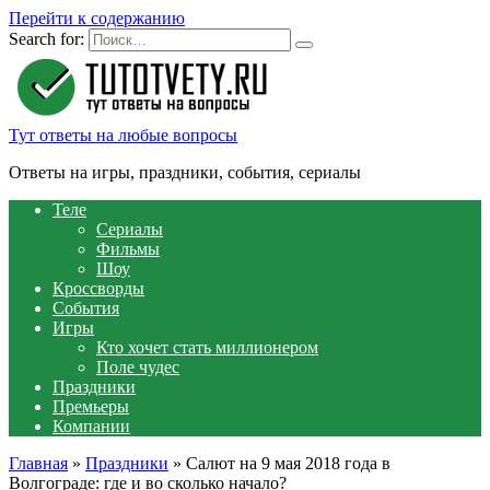
Перейти к содержанию
Search for:
Тут ответы на любые вопросы
Ответы на игры, праздники, события, сериалы
Теле
Сериалы
Фильмы
Шоу
Кроссворды
События
Игры
Кто хочет стать миллионером
Поле чудес
Праздники
Премьеры
Компании
Главная
»
Праздники
»
Салют на 9 мая 2018 года в
Волгограде: где и во сколько начало?