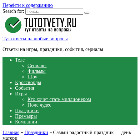
Перейти к содержанию
Search for:
Тут ответы на любые вопросы
Ответы на игры, праздники, события, сериалы
Теле
Сериалы
Фильмы
Шоу
Кроссворды
События
Игры
Кто хочет стать миллионером
Поле чудес
Праздники
Премьеры
Компании
Главная
»
Праздники
»
Самый радостный праздник — день
матери