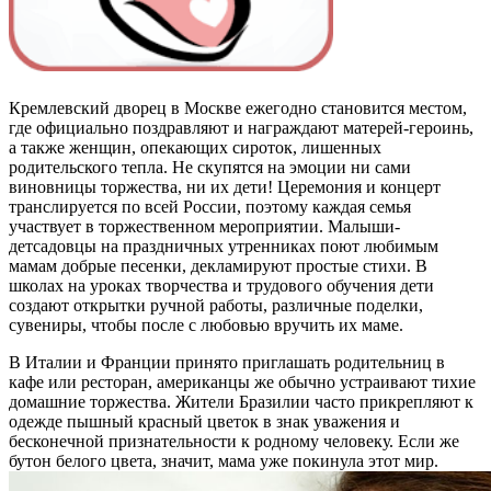
Кремлевский дворец в Москве ежегодно становится местом,
где официально поздравляют и награждают матерей-героинь,
а также женщин, опекающих сироток, лишенных
родительского тепла. Не скупятся на эмоции ни сами
виновницы торжества, ни их дети! Церемония и концерт
транслируется по всей России, поэтому каждая семья
участвует в торжественном мероприятии. Малыши-
детсадовцы на праздничных утренниках поют любимым
мамам добрые песенки, декламируют простые стихи. В
школах на уроках творчества и трудового обучения дети
создают открытки ручной работы, различные поделки,
сувениры, чтобы после с любовью вручить их маме.
В Италии и Франции принято приглашать родительниц в
кафе или ресторан, американцы же обычно устраивают тихие
домашние торжества. Жители Бразилии часто прикрепляют к
одежде пышный красный цветок в знак уважения и
бесконечной признательности к родному человеку. Если же
бутон белого цвета, значит, мама уже покинула этот мир.