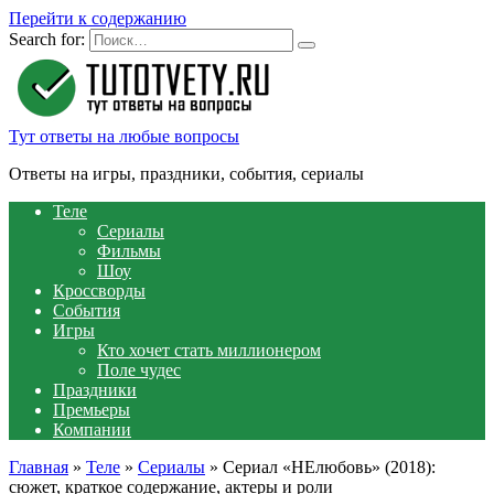
Перейти к содержанию
Search for:
Тут ответы на любые вопросы
Ответы на игры, праздники, события, сериалы
Теле
Сериалы
Фильмы
Шоу
Кроссворды
События
Игры
Кто хочет стать миллионером
Поле чудес
Праздники
Премьеры
Компании
Главная
»
Теле
»
Сериалы
»
Сериал «НЕлюбовь» (2018):
сюжет, краткое содержание, актеры и роли