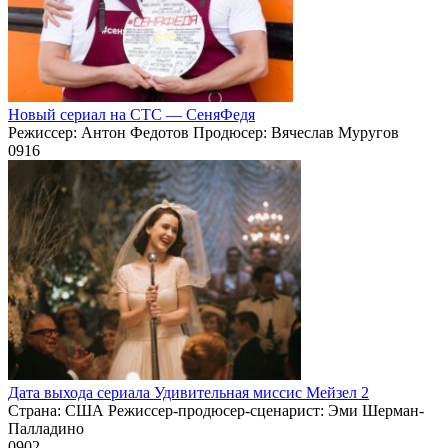
Новый сериал на СТС — СеняФедя
Режиссер: Антон Федотов Продюсер: Вячеслав Муругов
0
916
Дата выхода сериала Удивительная миссис Мейзел 2
Страна: США Режиссер-продюсер-сценарист: Эми Шерман-
Палладино
0
902