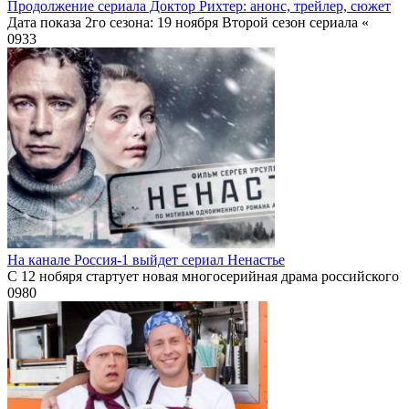
Продолжение сериала Доктор Рихтер: анонс, трейлер, сюжет
Дата показа 2го сезона: 19 ноября Второй сезон сериала «
0
933
На канале Россия-1 выйдет сериал Ненастье
С 12 нобяря стартует новая многосерийная драма российского
0
980