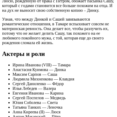
Люсю, рожденную от брака с Петром, обожает пасынка Сашу,
который с годами становится все больше похожим на отца. И
на дух не выносит свою собственную копию – Динку.
Узнав, что между Динкой и Сашей завязываются
романтические отношения, в Тамаре вспыхивает совсем не
материнская ревность. Она делает все, чтобы разлучить их,
потому что не желает делить Сашу, так похожего на ее
любимого покойного мужа, с той, которая еще до своего
рождения сломала ей жизнь.
Актеры и роли
Ирина Иванова (VIII) — Тамара
Анастасия Куимова — Динка
Максим Сарпов — Саша
Людмила Михненкова — Клавдия
Сергей Даниленко — Фёдор
Илья Лебедев — Валера
Евгения Иванова — Карина
Сергей Поспелов — Медведь
Юлия Соболева — Света
Татьяна Танких — Леночка
Анна Киреева (II) — Люся
Антон Макарский — Пётр