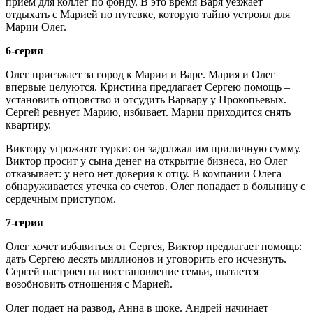
прием для коллег по фонду. В это время Варя уезжает
отдыхать с Марией по путевке, которую тайно устроил для
Марии Олег.
6-серия
Олег приезжает за город к Марии и Варе. Мария и Олег
впервые целуются. Кристина предлагает Сергею помощь –
установить отцовство и отсудить Варвару у Прокопьевых.
Сергей ревнует Марию, избивает. Марии приходится снять
квартиру.
Виктору угрожают турки: он задолжал им приличную сумму.
Виктор просит у сына денег на открытие бизнеса, но Олег
отказывает: у него нет доверия к отцу. В компании Олега
обнаруживается утечка со счетов. Олег попадает в больницу с
сердечным приступом.
7-серия
Олег хочет избавиться от Сергея, Виктор предлагает помощь:
дать Сергею десять миллионов и уговорить его исчезнуть.
Сергей настроен на восстановление семьи, пытается
возобновить отношения с Марией.
Олег подает на развод, Анна в шоке. Андрей начинает