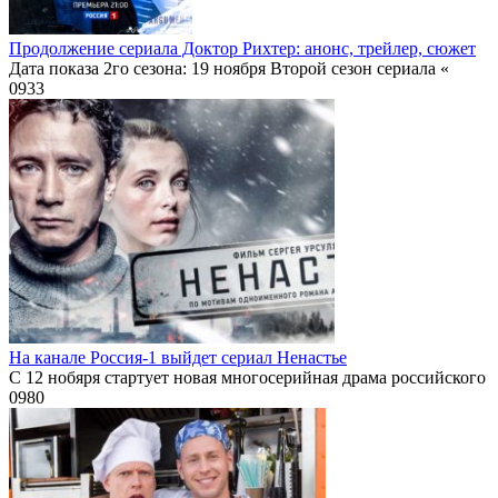
Продолжение сериала Доктор Рихтер: анонс, трейлер, сюжет
Дата показа 2го сезона: 19 ноября Второй сезон сериала «
0
933
На канале Россия-1 выйдет сериал Ненастье
С 12 нобяря стартует новая многосерийная драма российского
0
980