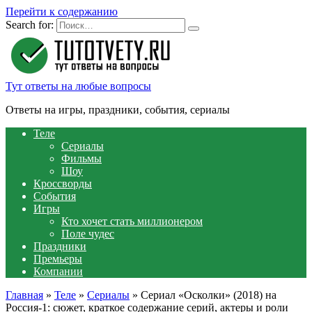
Перейти к содержанию
Search for:
Тут ответы на любые вопросы
Ответы на игры, праздники, события, сериалы
Теле
Сериалы
Фильмы
Шоу
Кроссворды
События
Игры
Кто хочет стать миллионером
Поле чудес
Праздники
Премьеры
Компании
Главная
»
Теле
»
Сериалы
»
Сериал «Осколки» (2018) на
Россия-1: сюжет, краткое содержание серий, актеры и роли