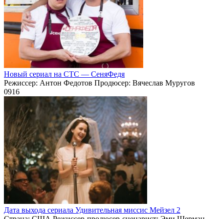
Новый сериал на СТС — СеняФедя
Режиссер: Антон Федотов Продюсер: Вячеслав Муругов
0
916
Дата выхода сериала Удивительная миссис Мейзел 2
Страна: США Режиссер-продюсер-сценарист: Эми Шерман-