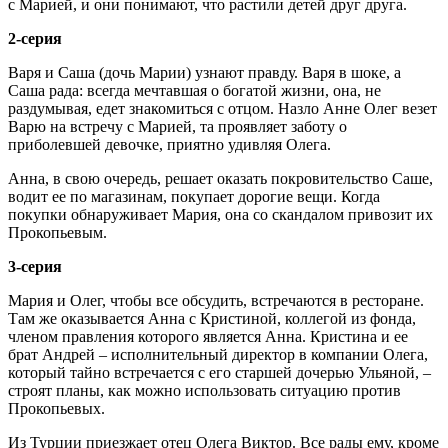
с Марией, и они понимают, что растили детей друг друга.
2-серия
Варя и Саша (дочь Марии) узнают правду. Варя в шоке, а
Саша рада: всегда мечтавшая о богатой жизни, она, не
раздумывая, едет знакомиться с отцом. Назло Анне Олег везет
Варю на встречу с Марией, та проявляет заботу о
приболевшей девочке, приятно удивляя Олега.
Анна, в свою очередь, решает оказать покровительство Саше,
водит ее по магазинам, покупает дорогие вещи. Когда
покупки обнаруживает Мария, она со скандалом привозит их
Прокопьевым.
3-серия
Мария и Олег, чтобы все обсудить, встречаются в ресторане.
Там же оказывается Анна с Кристиной, коллегой из фонда,
членом правления которого является Анна. Кристина и ее
брат Андрей – исполнительный директор в компании Олега,
который тайно встречается с его старшей дочерью Ульяной, –
строят планы, как можно использовать ситуацию против
Прокопьевых.
Из Турции приезжает отец Олега Виктор. Все рады ему, кроме