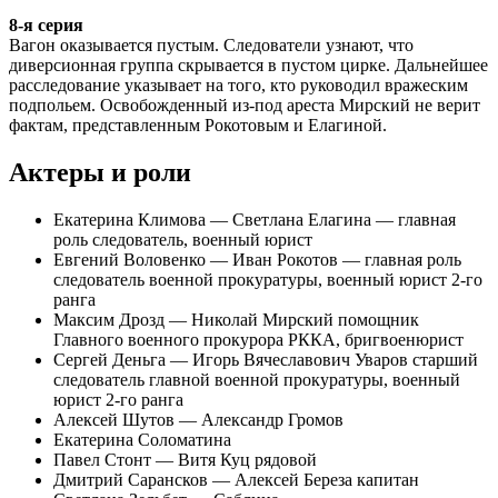
8-я серия
Вагон оказывается пустым. Следователи узнают, что
диверсионная группа скрывается в пустом цирке. Дальнейшее
расследование указывает на того, кто руководил вражеским
подпольем. Освобожденный из-под ареста Мирский не верит
фактам, представленным Рокотовым и Елагиной.
Актеры и роли
Екатерина Климова — Светлана Елагина — главная
роль следователь, военный юрист
Евгений Воловенко — Иван Рокотов — главная роль
следователь военной прокуратуры, военный юрист 2-го
ранга
Максим Дрозд — Николай Мирский помощник
Главного военного прокурора РККА, бригвоенюрист
Сергей Деньга — Игорь Вячеславович Уваров старший
следователь главной военной прокуратуры, военный
юрист 2-го ранга
Алексей Шутов — Александр Громов
Екатерина Соломатина
Павел Стонт — Витя Куц рядовой
Дмитрий Сарансков — Алексей Береза капитан