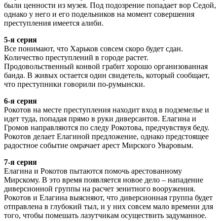
были ценности из музея. Под подозрение попадает вор Седой,
однако у него и его подельников на момент совершения
преступления имеется алиби.
5-я серия
Все понимают, что Харьков совсем скоро будет сдан.
Количество преступлений в городе растет.
Продовольственный конвой грабит хорошо организованная
банда. В живых остается один свидетель, который сообщает,
что преступники говорили по-румынски.
6-я серия
Рокотов на месте преступления находит вход в подземелье и
идет туда, попадая прямо в руки диверсантов. Елагина и
Громов направляются по следу Рокотова, предчувствуя беду.
Рокотов делает Елагиной предложение, однако предстоящее
радостное событие омрачает арест Мирского Уваровым.
7-я серия
Елагина и Рокотов пытаются помочь арестованному
Мирскому. В это время появляется новое дело – нападение
диверсионной группы на расчет зенитного вооружения.
Рокотов и Елагина выясняют, что диверсионная группа будет
отправлена в глубокий тыл, и у них совсем мало времени для
того, чтобы помешать лазутчикам осуществить задуманное.