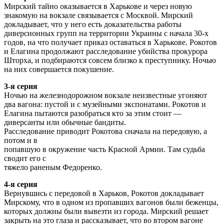
Мирский тайно оказывается в Харькове и через новую
знакомую на вокзале связывается с Москвой. Мирский
докладывает, что у него есть доказательства работы
диверсионных групп на территории Украины с начала 30-х
годов, на что получает приказ оставаться в Харькове. Рокотов
и Елагина продолжают расследование убийства прокурора
Шторха, и подбираются совсем близко к преступнику. Ночью
на них совершается покушение.
3-я серия
Ночью на железнодорожном вокзале неизвестные угоняют
два вагона: пустой и с музейными экспонатами. Рокотов и
Елагина пытаются разобраться кто за этим стоит —
диверсанты или обычные бандиты.
Расследование приводит Рокотова сначала на передовую, а
потом и в
попавшую в окружение часть Красной Армии. Там судьба
сводит его с
тяжело раненым Федоренко.
4-я серия
Вернувшись с передовой в Харьков, Рокотов докладывает
Мирскому, что в одном из пропавших вагонов были беженцы,
которых должны были вывезти из города. Мирский решает
закрыть на это глаза и рассказывает, что во втором вагоне