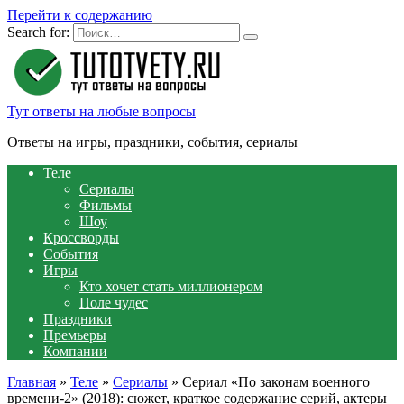
Перейти к содержанию
Search for:
Тут ответы на любые вопросы
Ответы на игры, праздники, события, сериалы
Теле
Сериалы
Фильмы
Шоу
Кроссворды
События
Игры
Кто хочет стать миллионером
Поле чудес
Праздники
Премьеры
Компании
Главная
»
Теле
»
Сериалы
»
Сериал «По законам военного
времени-2» (2018): сюжет, краткое содержание серий, актеры