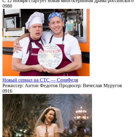
С 12 нобяря стартует новая многосерийная драма российского
0
980
Новый сериал на СТС — СеняФедя
Режиссер: Антон Федотов Продюсер: Вячеслав Муругов
0
916