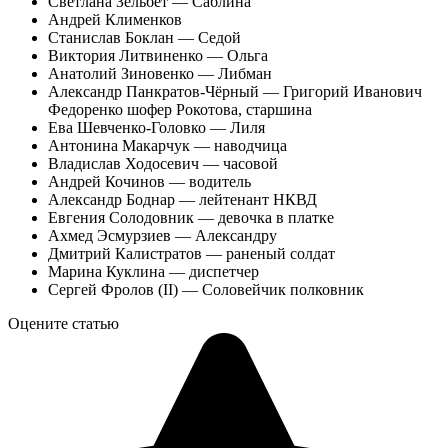
Светлана Зельбет — Саблина
Андрей Клименков
Станислав Боклан — Седой
Виктория Литвиненко — Ольга
Анатолий Зиновенко — Либман
Александр Панкратов-Чёрный — Григорий Иванович
Федоренко шофер Рокотова, старшина
Ева Шевченко-Головко — Лиля
Антонина Макарчук — наводчица
Владислав Ходосевич — часовой
Андрей Кочинов — водитель
Александр Боднар — лейтенант НКВД
Евгения Солодовник — девочка в платке
Ахмед Эсмурзиев — Александру
Дмитрий Калистратов — раненый солдат
Марина Куклина — диспетчер
Сергей Фролов (II) — Соловейчик полковник
Оцените статью