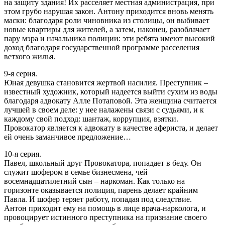
на защиту здания! Их расселяет местная администрация, при
этом грубо нарушая закон. Антону приходится вновь менять
маски: благодаря роли чиновника из столицы, он выбивает
новые квартиры для жителей, а затем, наконец, разоблачает
пару мэра и начальника полиции: эти ребята имеют высокий
доход благодаря государственной программе расселения
ветхого жилья.
9-я серия.
Юная девушка становится жертвой насилия. Преступник –
известный художник, который надеется выйти сухим из воды
благодаря адвокату Алле Потаповой. Эта женщина считается
лучшей в своем деле: у нее налажены связи с судьями, и к
каждому свой подход: шантаж, коррупция, взятки.
Провокатор является к адвокату в качестве афериста, и делает
ей очень заманчивое предложение…
10-я серия.
Павел, школьный друг Провокатора, попадает в беду. Он
служит шофером в семье бизнесмена, чей
восемнадцатилетний сын – наркоман. Как только на
горизонте оказывается полиция, парень делает крайним
Павла. И шофер теряет работу, попадая под следствие.
Антон приходит ему на помощь в лице врача-нарколога, и
провоцирует истинного преступника на признание своего