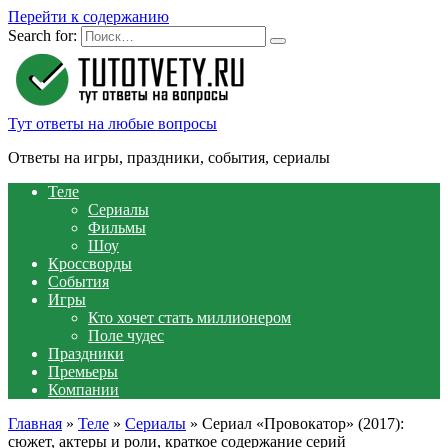
Перейти к содержанию
Search for:
Тут ответы на любые вопросы
Ответы на игры, праздники, события, сериалы
Теле
Сериалы
Фильмы
Шоу
Кроссворды
События
Игры
Кто хочет стать миллионером
Поле чудес
Праздники
Премьеры
Компании
Главная
»
Теле
»
Сериалы
»
Сериал «Провокатор» (2017):
сюжет, актеры и роли, краткое содержание серий