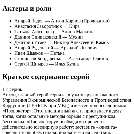
Актеры и роли
Андрей Чадов — Антон Карпов (Провокатор)
Анастасия Заворотнюк — Кира
Татьяна Арнтгольц — Алина Маркина
Даниил Спиваковский — Мухин
Дмитрий Исаев — Виктор Алексеевич Камов
Андрей Руденский — Аркадий Львович
Иван Шмаков — Петька
Станислав Бондаренко — Александр Терехов
Сергей Шнырёв — Илья Кулик
Краткое содержание серий
1-я серия.
Антон, главный герой сериала, в узких кругах Главного
Управления Экономической Безопасности и Противодействия
Коррупции (ГУЭБПК при МВД) известен под псевдонимом
«Провокатор». Этот внештатный агент приступает к делу
тогда, когда остальные методы борьбы с преступником
бессильны. «Провокатору» необходимо провести
действительно ювелирную работу: заставить «клиента»
совершить ошибку, спровоцировать его на действия,