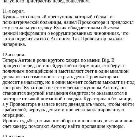
пагубного пристрастия перед обществом.
11-я серия.
Кулик – это опасный преступник, который сбежал из
психиатрической больницы, нашел Провокатора и предложил
ему гениальную сделку. Кулик обладает таким объемом
ценной информации о коррумпированных чиновниках, что
готов поделиться ею с Антоном. Так Провокатор находит
напарника.
12-я серия.
Теперь Антон в роли крутого хакера по имени Big. В
процессе передачи инсайдерской информации, его берут с
поличным полицейские и выставляют счет в один миллион
долларов за возможность закрыть дело. Провокатор все
доносит начальству, но в один момент события выходят из-под
контроля: Кураторша везет «меченые» купюры Антону, но
становится жертвой нападения бандитов: те оказываются в
восторге от такой внезапной находки. Кураторша в больнице,
а у Провокатора в запасе всего двенадцать часов, чтобы найти
грабителей, вернуть деньги и провести запланированную
операцию.
Ирония судьбы, но именно оборотни в погонах, выставившие
счет хакеру, помогают Антону найти пропавшие купюры.
13-я серия.