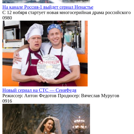
На канале Россия-1 выйдет сериал Ненастье
С 12 нобяря стартует новая многосерийная драма российского
0
980
Новый сериал на СТС — СеняФедя
Режиссер: Антон Федотов Продюсер: Вячеслав Муругов
0
916