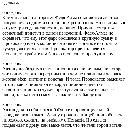
сделкам.
6-я серия.
Криминальный авторитет Федя-Алмаз становится жертвой
покушения в одном из столичных ресторанов. Но официально
он уже три года числится в умерших! Причина смерти –
сердечный приступ в одной из колоний. Федя-Алмаз не
скрывает, что ему этот фарс обошелся в крупную сумму, и
Провокатор едет в колонию, чтобы выяснить, кто стоит за
«умерщвлением» зеков. Провокатор представляется
Испанцем, грабителем банков и опасным преступником…
7-я серия.
Антону необходимо взять чиновника с поличным, но вскоре
тот понимает, что перед ним ни в чем не повинный человек,
жертва афер, интриг и подстав. И тогда Провокатор выясняет,
что толкает чиновника на коррупционные действия.
Ответственность за чужие преступления ложится на его
плечи, так как его семья в заложниках у бандитов.
8-я серия.
Антон давно собирался к бабушке в провинциальный
городок: познакомить Алину с родственницей, попробовать
пирожков, сходить на рыбалку с Петькой. Но едва он
подъезжает к дому, как выясняется, что жители горой встали