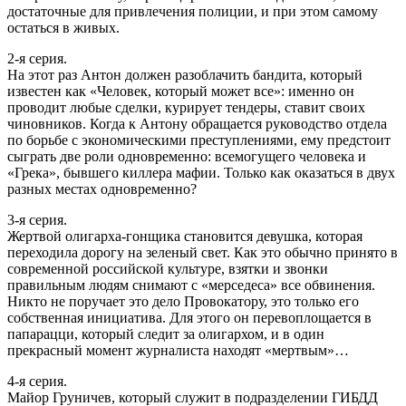
достаточные для привлечения полиции, и при этом самому
остаться в живых.
2-я серия.
На этот раз Антон должен разоблачить бандита, который
известен как «Человек, который может все»: именно он
проводит любые сделки, курирует тендеры, ставит своих
чиновников. Когда к Антону обращается руководство отдела
по борьбе с экономическими преступлениями, ему предстоит
сыграть две роли одновременно: всемогущего человека и
«Грека», бывшего киллера мафии. Только как оказаться в двух
разных местах одновременно?
3-я серия.
Жертвой олигарха-гонщика становится девушка, которая
переходила дорогу на зеленый свет. Как это обычно принято в
современной российской культуре, взятки и звонки
правильным людям снимают с «мерседеса» все обвинения.
Никто не поручает это дело Провокатору, это только его
собственная инициатива. Для этого он перевоплощается в
папарацци, который следит за олигархом, и в один
прекрасный момент журналиста находят «мертвым»…
4-я серия.
Майор Груничев, который служит в подразделении ГИБДД