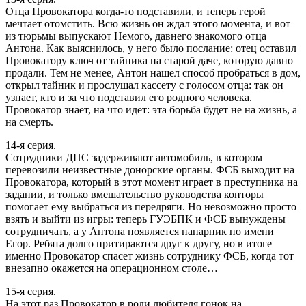
Отца Провокатора когда-то подставили, и теперь герой
мечтает отомстить. Всю жизнь он ждал этого момента, и вот
из тюрьмы выпускают Немого, давнего знакомого отца
Антона. Как выяснилось, у него было послание: отец оставил
Провокатору ключ от тайника на старой даче, которую давно
продали. Тем не менее, Антон нашел способ пробраться в дом,
открыл тайник и прослушал кассету с голосом отца: так он
узнает, кто и за что подставил его родного человека.
Провокатор знает, на что идет: эта борьба будет не на жизнь, а
на смерть.
14-я серия.
Сотрудники ДПС задерживают автомобиль, в котором
перевозили неизвестные донорские органы. ФСБ выходит на
Провокатора, который в этот момент играет в преступника на
задании, и только вмешательство руководства конторы
помогает ему выбраться из передряги. Но невозможно просто
взять и выйти из игры: теперь ГУЭБПК и ФСБ вынуждены
сотрудничать, а у Антона появляется напарник по имени
Егор. Ребята долго притираются друг к другу, но в итоге
именно Провокатор спасет жизнь сотруднику ФСБ, когда тот
внезапно окажется на операционном столе…
15-я серия.
На этот раз Провокатор в роли любителя гонок на