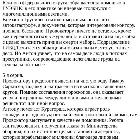
Южного федерального округа, обращается за помощью в
ГУЭБПК: в его практике он впервые столкнулся с
многомиллионными взятками.
Внезапно Груничева находят мертвым: он погиб в
автокатастрофе, а документы, которые интересовали контору,
пропали бесследно. Провокатору ничего не остается, кроме
как перевоплотиться в журналиста и отправится на юг, якобы
с целью выяснить причины смерти майора. Подразделение
ГИБДД считается образцово-показательным, что усложняет
дело. Но Антон узнает, что на самом деле люди в погонах –
преступники, сопровождающие нелегальные грузы на
федеральной трассе.
5-я серия.
Провокатору предстоит вывести на чистую воду Тамару
Саркисян, гадалку и экстрасенса из высокопоставленных
кругов. Помимо составления гороскопов, она оказывает
услуги посредника между чиновниками и желающими
решить тот или иной вопрос.
Антону помогает Кураторша, которая играет роль
совладелицы одной украинской судостроительной фирмы, сам
Провокатор выступает в качестве ее помощника. Ребята
заинтересованы в получении заказа от Министерства
обороны, но их истинной целью становятся аферисты,
которые зарабатывают миллионы благодаря липовым