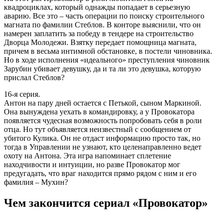
квадроциклах, который однажды попадает в серьезную
аварию. Все это – часть операции по поиску строительного
магната по фамилии Стеблов. В конторе выяснили, что он
намерен заплатить за победу в тендере на строительство
Дворца Молодежи. Взятку передает помощница магната,
причем в весьма интимной обстановке, в постели чиновника.
Но в ходе исполнения «идеального» преступления чиновник
Зарубин убивает девушку, да и та ли это девушка, которую
прислал Стеблов?
16-я серия.
Антон на пару дней остается с Петькой, сыном Маркиной.
Она вынуждена уехать в командировку, а у Провокатора
появляется чудесная возможность попробовать себя в роли
отца. Но тут объявляется неизвестный с сообщением от
убитого Кулика. Он не отдаст информацию просто так, но
тогда в Управлении не узнают, кто целенаправленно ведет
охоту на Антона. Эта игра напоминает сплетение
находчивости и интуиции, но разве Провокатор мог
предугадать, что враг находится прямо рядом с ним и его
фамилия – Мухин?
Чем закончится сериал «Провокатор»