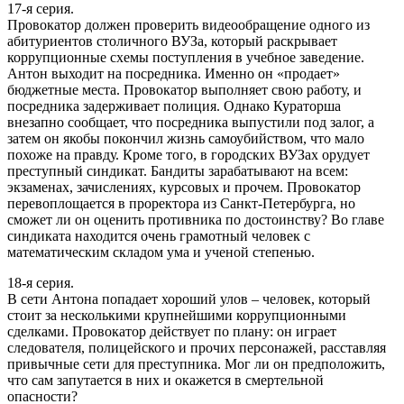
17-я серия.
Провокатор должен проверить видеообращение одного из
абитуриентов столичного ВУЗа, который раскрывает
коррупционные схемы поступления в учебное заведение.
Антон выходит на посредника. Именно он «продает»
бюджетные места. Провокатор выполняет свою работу, и
посредника задерживает полиция. Однако Кураторша
внезапно сообщает, что посредника выпустили под залог, а
затем он якобы покончил жизнь самоубийством, что мало
похоже на правду. Кроме того, в городских ВУЗах орудует
преступный синдикат. Бандиты зарабатывают на всем:
экзаменах, зачислениях, курсовых и прочем. Провокатор
перевоплощается в проректора из Санкт-Петербурга, но
сможет ли он оценить противника по достоинству? Во главе
синдиката находится очень грамотный человек с
математическим складом ума и ученой степенью.
18-я серия.
В сети Антона попадает хороший улов – человек, который
стоит за несколькими крупнейшими коррупционными
сделками. Провокатор действует по плану: он играет
следователя, полицейского и прочих персонажей, расставляя
привычные сети для преступника. Мог ли он предположить,
что сам запутается в них и окажется в смертельной
опасности?