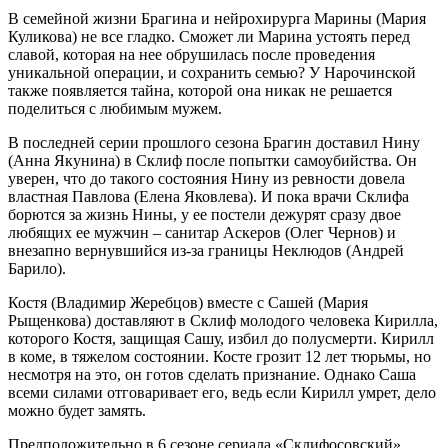
В семейной жизни Брагина и нейрохирурга Марины (Мария
Куликова) не все гладко. Сможет ли Марина устоять перед
славой, которая на нее обрушилась после проведения
уникальной операции, и сохранить семью? У Нарочинской
также появляется тайна, которой она никак не решается
поделиться с любимым мужем.
В последней серии прошлого сезона Брагин доставил Нину
(Анна Якунина) в Склиф после попытки самоубийства. Он
уверен, что до такого состояния Нину из ревности довела
властная Павлова (Елена Яковлева). И пока врачи Склифа
борются за жизнь Нины, у ее постели дежурят сразу двое
любящих ее мужчин – санитар Аскеров (Олег Чернов) и
внезапно вернувшийся из-за границы Неклюдов (Андрей
Барило).
Костя (Владимир Жеребцов) вместе с Сашей (Мария
Рыщенкова) доставляют в Склиф молодого человека Кирилла,
которого Костя, защищая Сашу, избил до полусмерти. Кирилл
в коме, в тяжелом состоянии. Косте грозит 12 лет тюрьмы, но
несмотря на это, он готов сделать признание. Однако Саша
всеми силами отговаривает его, ведь если Кирилл умрет, дело
можно будет замять.
Предположительно в 6 сезоне сериала «Склифосовский»