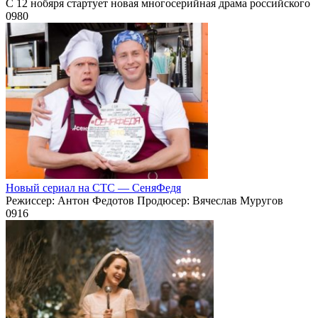
С 12 нобяря стартует новая многосерийная драма российского
0
980
Новый сериал на СТС — СеняФедя
Режиссер: Антон Федотов Продюсер: Вячеслав Муругов
0
916