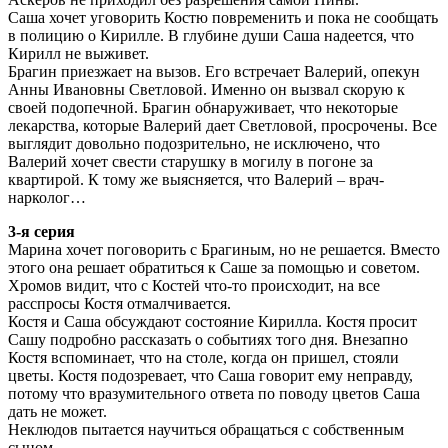
Саша хочет уговорить Костю повременить и пока не сообщать
в полицию о Кирилле. В глубине души Саша надеется, что
Кирилл не выживет.
Брагин приезжает на вызов. Его встречает Валерий, опекун
Анны Ивановны Светловой. Именно он вызвал скорую к
своей подопечной. Брагин обнаруживает, что некоторые
лекарства, которые Валерий дает Светловой, просрочены. Все
выглядит довольно подозрительно, не исключено, что
Валерий хочет свести старушку в могилу в погоне за
квартирой. К тому же выясняется, что Валерий – врач-
нарколог…
3-я серия
Марина хочет поговорить с Брагиным, но не решается. Вместо
этого она решает обратиться к Саше за помощью и советом.
Хромов видит, что с Костей что-то происходит, на все
расспросы Костя отмалчивается.
Костя и Саша обсуждают состояние Кирилла. Костя просит
Сашу подробно рассказать о событиях того дня. Внезапно
Костя вспоминает, что на столе, когда он пришел, стояли
цветы. Костя подозревает, что Саша говорит ему неправду,
потому что вразумительного ответа по поводу цветов Саша
дать не может.
Неклюдов пытается научиться обращаться с собственным
сыном.