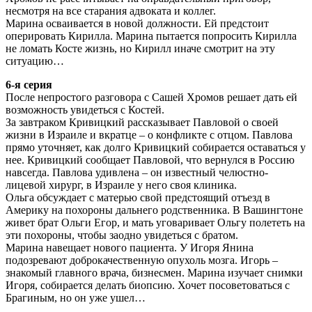
несмотря на все старания адвоката и коллег.
Марина осваивается в новой должности. Ей предстоит
оперировать Кирилла. Марина пытается попросить Кирилла
не ломать Косте жизнь, но Кирилл иначе смотрит на эту
ситуацию…
6-я серия
После непростого разговора с Сашей Хромов решает дать ей
возможность увидеться с Костей.
За завтраком Кривицкий рассказывает Павловой о своей
жизни в Израиле и вкратце – о конфликте с отцом. Павлова
прямо уточняет, как долго Кривицкий собирается оставаться у
нее. Кривицкий сообщает Павловой, что вернулся в Россию
навсегда. Павлова удивлена – он известный челюстно-
лицевой хирург, в Израиле у него своя клиника.
Ольга обсуждает с матерью свой предстоящий отъезд в
Америку на похороны дальнего родственника. В Вашингтоне
живет брат Ольги Егор, и мать уговаривает Ольгу полететь на
эти похороны, чтобы заодно увидеться с братом.
Марина навещает нового пациента. У Игоря Янина
подозревают доброкачественную опухоль мозга. Игорь –
знакомый главного врача, бизнесмен. Марина изучает снимки
Игоря, собирается делать биопсию. Хочет посоветоваться с
Брагиным, но он уже ушел…