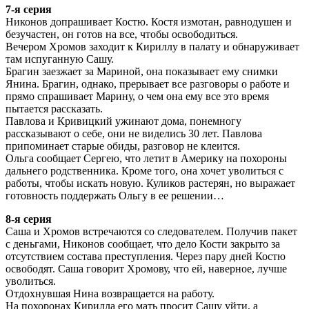
7-я серия
Никонов допрашивает Костю. Костя измотан, равнодушен и
безучастен, он готов на все, чтобы освободиться.
Вечером Хромов заходит к Кириллу в палату и обнаруживает
там испуганную Сашу.
Брагин заезжает за Мариной, она показывает ему снимки
Янина. Брагин, однако, прерывает все разговоры о работе и
прямо спрашивает Марину, о чем она ему все это время
пытается рассказать.
Павлова и Кривицкий ужинают дома, понемногу
рассказывают о себе, они не виделись 30 лет. Павлова
припоминает старые обиды, разговор не клеится.
Ольга сообщает Сергею, что летит в Америку на похороны
дальнего родственника. Кроме того, она хочет уволиться с
работы, чтобы искать новую. Куликов растерян, но выражает
готовность поддержать Ольгу в ее решении…
8-я серия
Саша и Хромов встречаются со следователем. Получив пакет
с деньгами, Никонов сообщает, что дело Кости закрыто за
отсутствием состава преступления. Через пару дней Костю
освободят. Саша говорит Хромову, что ей, наверное, лучше
уволиться.
Отдохнувшая Нина возвращается на работу.
На похоронах Кирилла его мать просит Сашу уйти, а