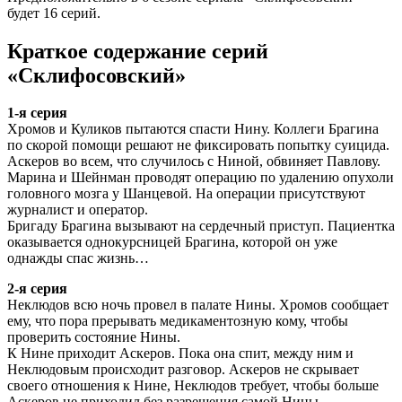
будет 16 серий.
Краткое содержание серий
«Склифосовский»
1-я серия
Хромов и Куликов пытаются спасти Нину. Коллеги Брагина
по скорой помощи решают не фиксировать попытку суицида.
Аскеров во всем, что случилось с Ниной, обвиняет Павлову.
Марина и Шейнман проводят операцию по удалению опухоли
головного мозга у Шанцевой. На операции присутствуют
журналист и оператор.
Бригаду Брагина вызывают на сердечный приступ. Пациентка
оказывается однокурсницей Брагина, которой он уже
однажды спас жизнь…
2-я серия
Неклюдов всю ночь провел в палате Нины. Хромов сообщает
ему, что пора прерывать медикаментозную кому, чтобы
проверить состояние Нины.
К Нине приходит Аскеров. Пока она спит, между ним и
Неклюдовым происходит разговор. Аскеров не скрывает
своего отношения к Нине, Неклюдов требует, чтобы больше
Аскеров не приходил без разрешения самой Нины.