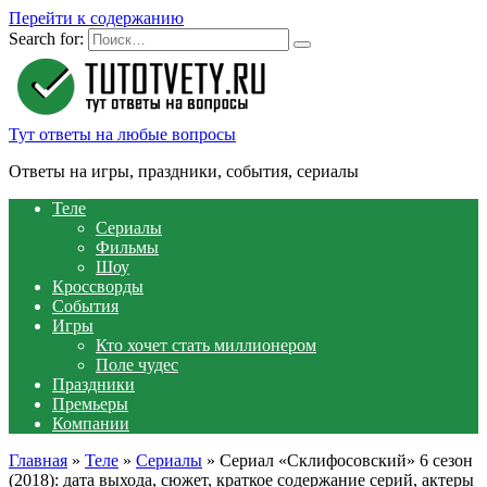
Перейти к содержанию
Search for:
Тут ответы на любые вопросы
Ответы на игры, праздники, события, сериалы
Теле
Сериалы
Фильмы
Шоу
Кроссворды
События
Игры
Кто хочет стать миллионером
Поле чудес
Праздники
Премьеры
Компании
Главная
»
Теле
»
Сериалы
»
Сериал «Склифосовский» 6 сезон
(2018): дата выхода, сюжет, краткое содержание серий, актеры