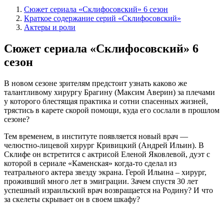
Сюжет сериала «Склифосовский» 6 сезон
Краткое содержание серий «Склифосовский»
Актеры и роли
Сюжет сериала «Склифосовский» 6
сезон
В новом сезоне зрителям предстоит узнать каково же
талантливому хирургу Брагину (Максим Аверин) за плечами
у которого блестящая практика и сотни спасенных жизней,
трястись в карете скорой помощи, куда его сослали в прошлом
сезоне?
Тем временем, в институте появляется новый врач —
челюстно-лицевой хирург Кривицкий (Андрей Ильин). В
Склифе он встретится с актрисой Еленой Яковлевой, дуэт с
которой в сериале «Каменская» когда-то сделал из
театрального актера звезду экрана. Герой Ильина – хирург,
проживший много лет в эмиграции. Зачем спустя 30 лет
успешный израильский врач возвращается на Родину? И что
за скелеты скрывает он в своем шкафу?