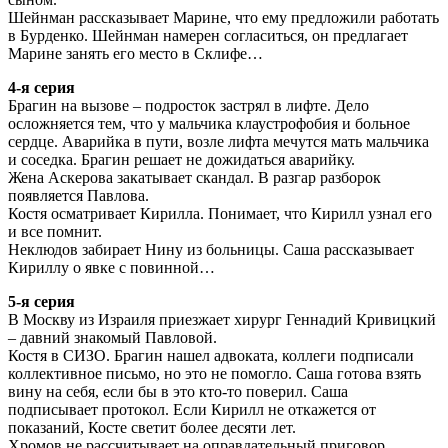
Шейнман рассказывает Марине, что ему предложили работать
в Бурденко. Шейнман намерен согласиться, он предлагает
Марине занять его место в Склифе…
4-я серия
Брагин на вызове – подросток застрял в лифте. Дело
осложняется тем, что у мальчика клаустрофобия и больное
сердце. Аварийка в пути, возле лифта мечутся мать мальчика
и соседка. Брагин решает не дожидаться аварийку.
Жена Аскерова закатывает скандал. В разгар разборок
появляется Павлова.
Костя осматривает Кирилла. Понимает, что Кирилл узнал его
и все помнит.
Неклюдов забирает Нину из больницы. Саша рассказывает
Кириллу о явке с повинной…
5-я серия
В Москву из Израиля приезжает хирург Геннадий Кривицкий
– давний знакомый Павловой.
Костя в СИЗО. Брагин нашел адвоката, коллеги подписали
коллективное письмо, но это не помогло. Саша готова взять
вину на себя, если бы в это кто-то поверил. Саша
подписывает протокол. Если Кирилл не откажется от
показаний, Косте светит более десяти лет.
Хромов не рассчитывает на оправдательный приговор,