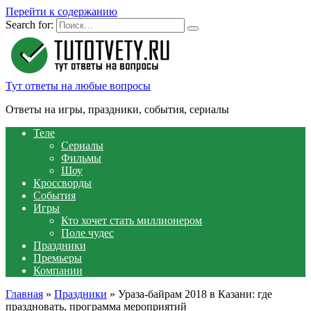
Перейти к содержанию
Search for:
Тут ответы на любые вопросы
Ответы на игры, праздники, события, сериалы
Теле
Сериалы
Фильмы
Шоу
Кроссворды
События
Игры
Кто хочет стать миллионером
Поле чудес
Праздники
Премьеры
Компании
Главная
»
Праздники
»
Ураза-байрам 2018 в Казани: где
праздновать, программа мероприятий