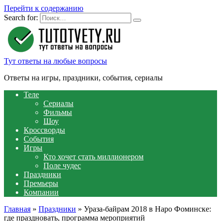
Перейти к содержанию
Search for:
Тут ответы на любые вопросы
Ответы на игры, праздники, события, сериалы
Теле
Сериалы
Фильмы
Шоу
Кроссворды
События
Игры
Кто хочет стать миллионером
Поле чудес
Праздники
Премьеры
Компании
Главная
»
Праздники
»
Ураза-байрам 2018 в Наро Фоминске:
где праздновать, программа мероприятий