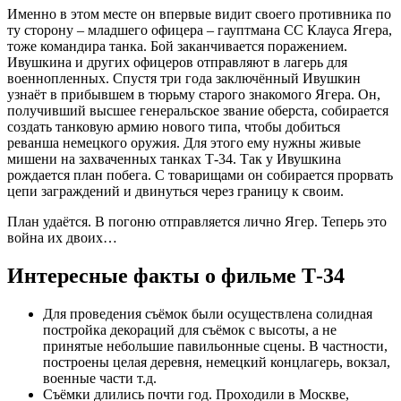
Именно в этом месте он впервые видит своего противника по
ту сторону – младшего офицера – гауптмана СС Клауса Ягера,
тоже командира танка. Бой заканчивается поражением.
Ивушкина и других офицеров отправляют в лагерь для
военнопленных. Спустя три года заключённый Ивушкин
узнаёт в прибывшем в тюрьму старого знакомого Ягера. Он,
получивший высшее генеральское звание оберста, собирается
создать танковую армию нового типа, чтобы добиться
реванша немецкого оружия. Для этого ему нужны живые
мишени на захваченных танках Т-34. Так у Ивушкина
рождается план побега. С товарищами он собирается прорвать
цепи заграждений и двинуться через границу к своим.
План удаётся. В погоню отправляется лично Ягер. Теперь это
война их двоих…
Интересные факты о фильме Т-34
Для проведения съёмок были осуществлена солидная
постройка декораций для съёмок с высоты, а не
принятые небольшие павильонные сцены. В частности,
построены целая деревня, немецкий концлагерь, вокзал,
военные части т.д.
Съёмки длились почти год. Проходили в Москве,