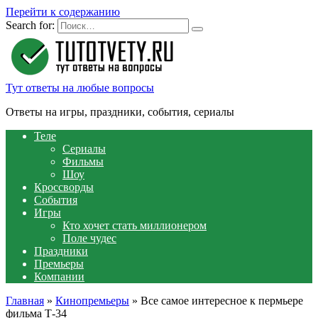
Перейти к содержанию
Search for:
Тут ответы на любые вопросы
Ответы на игры, праздники, события, сериалы
Теле
Сериалы
Фильмы
Шоу
Кроссворды
События
Игры
Кто хочет стать миллионером
Поле чудес
Праздники
Премьеры
Компании
Главная
»
Кинопремьеры
»
Все самое интересное к пермьере
фильма Т-34