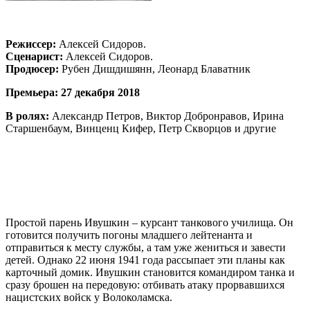
Режиссер:
Алексей Сидоров.
Сценарист:
Алексей Сидоров.
Продюсер:
Рубен Дишдишянн, Леонард Блаватник
Премьера:
27 декабря 2018
В ролях:
Александр Петров, Виктор Добронравов, Ирина
Старшенбаум, Винценц Кифер, Петр Скворцов и другие
Простой парень Ивушкин – курсант танкового училища. Он
готовится получить погоны младшего лейтенанта и
отправиться к месту службы, а там уже жениться и завести
детей. Однако 22 июня 1941 года рассыпает эти планы как
карточный домик. Ивушкин становится командиром танка и
сразу брошен на передовую: отбивать атаку прорвавшихся
нацистских войск у Волоколамска.