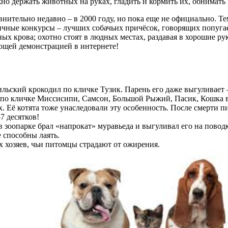
о держать животных на руках, гладить и кормить их, обнимать 
внительно недавно – в 2000 году, но пока еще не официально. 
чные конкурсы – лучших собачьих причёсок, говорящих попугаев
ых крова; охотно стоят в людных местах, раздавая в хорошие р
ющей демонстрацией в интернете!
льский крокодил по кличке Тузик. Парень его даже выгуливает 
 по кличке Миссисипи, Самсон, Большой Рыжий, Пасик, Кошка 
 Её котята тоже унаследовали эту особенность. После смерти пи
7 десятков!
 зоопарке брал «напрокат» муравьеда и выгуливал его на повод
 способны лаять.
х хозяев, чьи питомцы страдают от ожирения.