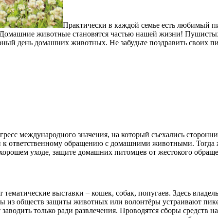
Практически в каждой семье есть любимый пи
и. Домашние животные становятся частью нашей жизни! Пушист
ирный день домашних животных. Не забудьте поздравить своих п
нгресс международного значения, на который съехались сторон
й к ответственному обращению с домашними животными. Тогда 
е, хорошем уходе, защите домашних питомцев от жестокого обращ
 тематические выставки – кошек, собак, попугаев. Здесь владел
ты из обществ защиты животных или волонтёры устраивают пик
заводить только ради развлечения. Проводятся сборы средств н