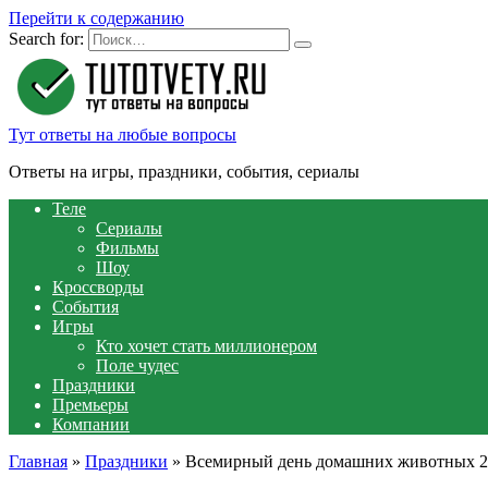
Перейти к содержанию
Search for:
Тут ответы на любые вопросы
Ответы на игры, праздники, события, сериалы
Теле
Сериалы
Фильмы
Шоу
Кроссворды
События
Игры
Кто хочет стать миллионером
Поле чудес
Праздники
Премьеры
Компании
Главная
»
Праздники
»
Всемирный день домашних животных 20