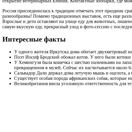
открытие ветеринарных клиник. Контактные зоопарки, где можн
Россия присоединилась к традиции отмечать этот праздник сра
разнообразны! Помимо традиционных выставок, есть еще разли
Взрослые и дети оставляют на улице еду для животных, лишенн
самую вкусную еду, прекрасный уход и фото-сессию с последу
Интересные факты
У одного жителя Иркутска дома обитает двухметровый ни
Поэт Иосиф Бродский обожал котов. У него были котики
У Хемингуэя была кошечка с шестью пальчиками на лапах.
превращенном в музей. Сейчас их насчитывается около 6-
Сальвадор Дали держал дома летучую мышь и оцелота, а в
Существует особая порода африканских собак, которые не
Великобритания ввела уголовную ответственность для те