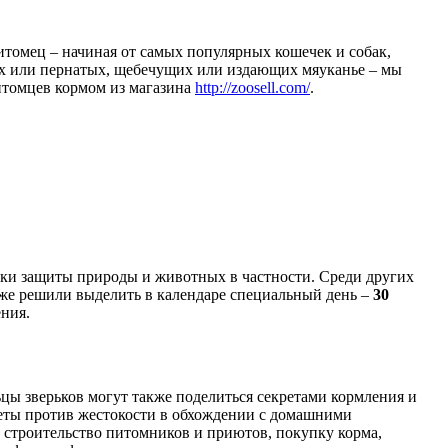
томец – начиная от самых популярных кошечек и собак,
ых или пернатых, щебечущих или издающих мяуканье – мы
итомцев кормом из магазина
http://zoosell.com/
.
ники защиты природы и животных в частности. Среди других
же решили выделить в календаре специальный день –
30
ения.
ьцы зверьков могут также поделиться секретами кормления и
еты против жестокости в обхождении с домашними
а строительство питомников и приютов, покупку корма,