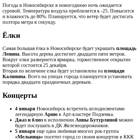
Погода в Новосибирске в новогоднюю ночь ожидается
суровой. Температура воздуха приблизится к -25. Повысится
и влажность до 80%. Планируется, что ветер будет достигать
полтора метра в секунду.
Ёлки
Самая большая ёлка в Новосибирске будет украшать
площадь
Ленина
. Высота дерева достигнет двадцати пяти метров.
Вокруг елки развернется ярмарка, торжественное открытие
которой состоится 25 декабря.
Вторая по величине елка будет установлена на
площади
Калинина
. Всего на улицах города планируется установить
порядка двадцати праздничных деревьев.
Концерты
4 января
Новосибирск встретить аплодисментами
легендарную
Арию
в Арт-кластере Подземка.
Джаз и блюз
в исполнении
Анны Бутурлиной
можно
будет послушать в ДК Железнодорожников.
5 января
еще одна любимая многих рок-группа
«Мельница»
посетит город со своим концертов в ККК