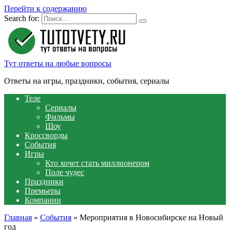
Перейти к содержанию
Search for:
Тут ответы на любые вопросы
Ответы на игры, праздники, события, сериалы
Теле
Сериалы
Фильмы
Шоу
Кроссворды
События
Игры
Кто хочет стать миллионером
Поле чудес
Праздники
Премьеры
Компании
Главная
»
События
»
Мероприятия в Новосибирске на Новый
год