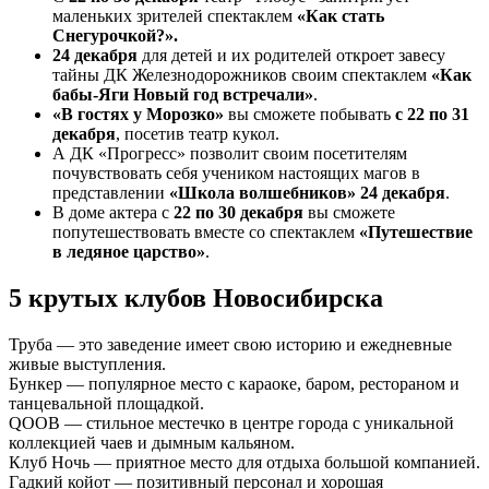
маленьких зрителей спектаклем
«Как стать
Снегурочкой?».
24 декабря
для детей и их родителей откроет завесу
тайны ДК Железнодорожников своим спектаклем
«Как
бабы-Яги Новый год встречали»
.
«В гостях у Морозко»
вы сможете побывать
с 22 по 31
декабря
, посетив театр кукол.
А ДК «Прогресс» позволит своим посетителям
почувствовать себя учеником настоящих магов в
представлении
«Школа волшебников» 24 декабря
.
В доме актера с
22 по 30 декабря
вы сможете
попутешествовать вместе со спектаклем
«Путешествие
в ледяное царство»
.
5 крутых клубов Новосибирска
Труба — это заведение имеет свою историю и ежедневные
живые выступления.
Бункер — популярное место с караоке, баром, рестораном и
танцевальной площадкой.
QOOB — стильное местечко в центре города с уникальной
коллекцией чаев и дымным кальяном.
Клуб Ночь — приятное место для отдыха большой компанией.
Гадкий койот — позитивный персонал и хорошая