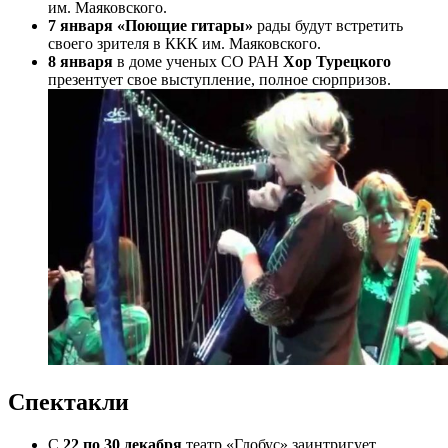
им. Маяковского.
7 января «Поющие гитары»
рады будут встретить
своего зрителя в ККК им. Маяковского.
8 января
в доме ученых СО РАН
Хор Турецкого
презентует свое выступление, полное сюрпризов.
Спектакли
С
22 по 30 декабря
театр «Глобус» заинтригует