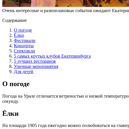
Очень интересные и разноплановые события ожидают Екатеринб
Содержание
О погоде
Ёлки
Фестивали
Концерты
Спектакли
5 самых крутых клубов Екатеринбурга
5 лучших ресторанов
Уличные мероприятия
Для детей
О погоде
Погода на Урале отличается ветреностью и низкой температурой
секунду.
Ёлки
На площади 1905 года ежегодно можно полюбоваться на главную