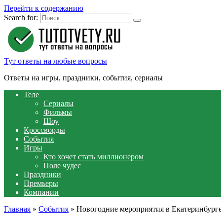
Перейти к содержанию
Search for:
Тут ответы на любые вопросы
Ответы на игры, праздники, события, сериалы
Теле
Сериалы
Фильмы
Шоу
Кроссворды
События
Игры
Кто хочет стать миллионером
Поле чудес
Праздники
Премьеры
Компании
Главная
»
События
»
Новогодние мероприятия в Екатеринбург