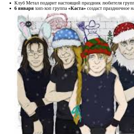
Клуб Метал подарит настоящий праздник любителя гру
6 января
хип-хоп группа
«Каста»
создаст праздничное н