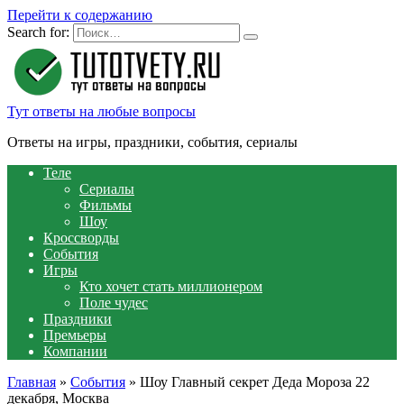
Перейти к содержанию
Search for:
Тут ответы на любые вопросы
Ответы на игры, праздники, события, сериалы
Теле
Сериалы
Фильмы
Шоу
Кроссворды
События
Игры
Кто хочет стать миллионером
Поле чудес
Праздники
Премьеры
Компании
Главная
»
События
»
Шоу Главный секрет Деда Мороза 22
декабря, Москва