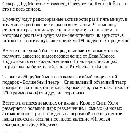
Севера, Дед Мороз-самозванец, Снегурочка, Лунный Ёжик и
это не весь список.
Публику ждут разнообразные активности раз в пять минут, в
том числе три большие игры со всем залом. Частью шоу
станет интерактив между сценой и зрительным залом, в
котором с ребятами будут взаимодействовать 80 артистов. С
потолка на потеху публике прилетят 180 надувных предметов.
Вместе с покупкой билета предоставляется возможность
получить адресное видеопоздравление от Деда Мороза.
Подготовить его можно начиная с 15 ноября с помощью
штрихкода на билете, зайдя на сайт video-surprise.ru.
Также за 850 рублей можно заказать особый творческий
подарок «Волшебный театр». Специальный объемный театр
собирается без ножниц и клея. Кроме того, в комплект входят
300 граммов конфет и другие сюрпризы.
Всего в пятидесяти метрах от входа в Крокус Сити Холл
развернется большой парк развлечений. Помимо 60 новых
аттракционов, три раза в день на огромной сцене в центре
парка проходит бесплатное представление «Игровая
лаборатория Деда Мороза».