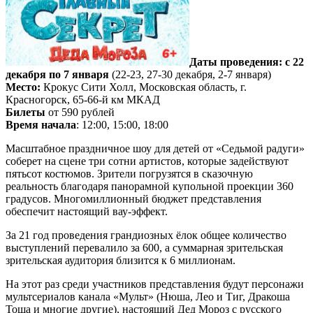
Даты проведения: с 22
декабря по 7 января
(22-23, 27-30 декабря, 2-7 января)
Место:
Крокус Сити Холл, Московская область, г.
Красногорск, 65-66-й км МКАД
Билеты
от 590 рублей
Время начала
: 12:00, 15:00, 18:00
Масштабное праздничное шоу для детей от «Седьмой радуги»
соберет на сцене три сотни артистов, которые задействуют
пятьсот костюмов. Зрители погрузятся в сказочную
реальность благодаря панорамной купольной проекции 360
градусов. Многомиллионный бюджет представления
обеспечит настоящий вау-эффект.
За 21 год проведения грандиозных ёлок общее количество
выступлений перевалило за 600, а суммарная зрительская
зрительская аудитория близится к 6 миллионам.
На этот раз среди участников представления будут персонажи
мультсериалов канала «Мульт» (Нюша, Лео и Тиг, Дракоша
Тоша и многие другие), настоящий Дед Мороз с русского