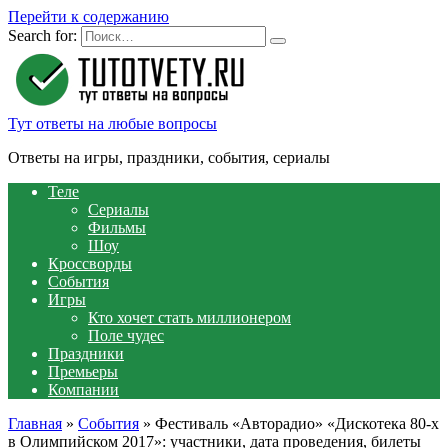
Перейти к содержанию
Search for:
Тут ответы на любые вопросы
Ответы на игры, праздники, события, сериалы
Теле
Сериалы
Фильмы
Шоу
Кроссворды
События
Игры
Кто хочет стать миллионером
Поле чудес
Праздники
Премьеры
Компании
Главная
»
События
»
Фестиваль «Авторадио» «Дискотека 80-х
в Олимпийском 2017»: участники, дата проведения, билеты