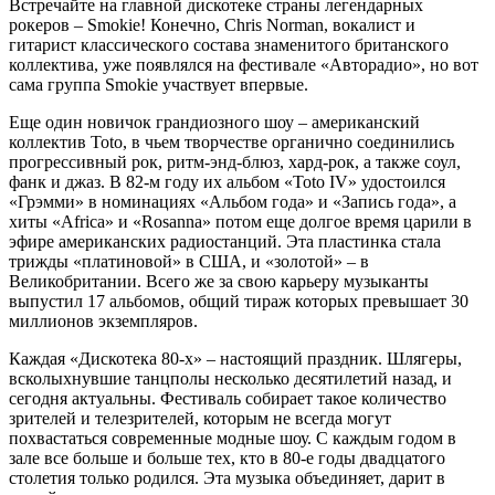
Встречайте на главной дискотеке страны легендарных
рокеров – Smokie! Конечно, Chris Norman, вокалист и
гитарист классического состава знаменитого британского
коллектива, уже появлялся на фестивале «Авторадио», но вот
сама группа Smokie участвует впервые.
Еще один новичок грандиозного шоу – американский
коллектив Toto, в чьем творчестве органично соединились
прогрессивный рок, ритм-энд-блюз, хард-рок, а также соул,
фанк и джаз. В 82-м году их альбом «Toto IV» удостоился
«Грэмми» в номинациях «Альбом года» и «Запись года», а
хиты «Africa» и «Rosanna» потом еще долгое время царили в
эфире американских радиостанций. Эта пластинка стала
трижды «платиновой» в США, и «золотой» – в
Великобритании. Всего же за свою карьеру музыканты
выпустил 17 альбомов, общий тираж которых превышает 30
миллионов экземпляров.
Каждая «Дискотека 80-х» – настоящий праздник. Шлягеры,
всколыхнувшие танцполы несколько десятилетий назад, и
сегодня актуальны. Фестиваль собирает такое количество
зрителей и телезрителей, которым не всегда могут
похвастаться современные модные шоу. С каждым годом в
зале все больше и больше тех, кто в 80-е годы двадцатого
столетия только родился. Эта музыка объединяет, дарит в