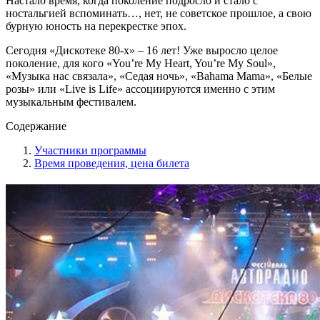
Настало время, когда поколение подросло и стало с
ностальгией вспоминать…, нет, не советское прошлое, а свою
бурную юность на перекрестке эпох.
Сегодня «Дискотеке 80-х» – 16 лет! Уже выросло целое
поколение, для кого «You’re My Heart, You’re My Soul»,
«Музыка нас связала», «Седая ночь», «Bahama Mama», «Белые
розы» или «Live is Life» ассоциируются именно с этим
музыкальным фестивалем.
Содержание
Участники программы
Время проведения, цена билета