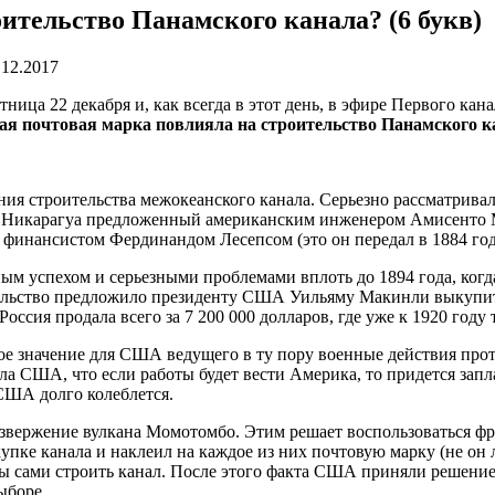
ительство Панамского канала? (6 букв)
.12.2017
ница 22 декабря и, как всегда в этот день, в эфире Первого кан
ая почтовая марка повлияла на строительство Панамского ка
я строительства межокеанского канала. Серьезно рассматривали
з Никарагуа предложенный американским инженером Амисенто М
финансистом Фердинандом Лесепсом (это он передал в 1884 г
ным успехом и серьезными проблемами вплоть до 1894 года, ког
ительство предложило президенту США Уильяму Макинли выкупить
ссия продала всего за 7 200 000 долларов, где уже к 1920 году
ое значение для США ведущего в ту пору военные действия про
ила США, что если работы будет вести Америка, то придется зап
 США долго колеблется.
извержение вулкана Момотомбо. Этим решает воспользоваться ф
ке канала и наклеил на каждое из них почтовую марку (не он л
цы сами строить канал. После этого факта США приняли решени
ыборе.