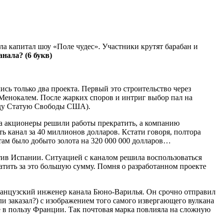
ала капитал шоу «Поле чудес». Участники крутят барабан и
нала? (6 букв)
сь только два проекта. Первый это строительство через
енокалем. После жарких споров и интриг выбор пал на
оду Статую Свободы США).
да акционеры решили работы прекратить, а компанию
 канал за 40 миллионов долларов. Кстати говоря, полтора
 там было добыто золота на 320 000 000 долларов…
тив Испании. Ситуацией с каналом решила воспользоваться
латить за это большую сумму. Помня о разработанном проекте
ранцузский инженер канала Бюно-Варилья. Он срочно отправил
и заказал?) с изображением того самого извергающего вулкана
е в пользу Франции. Так почтовая марка повлияла на сложную