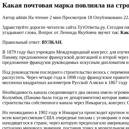
Какая почтовая марка повлияла на стро
Автор
admin
На чтение
2 мин
Просмотров
18
Опубликовано
22
Здравствуйте дорогие читатели сайта ТутОтветы.ру. Сегодня пят
угадывают слова. Вопрос от Леонида Якубовча звучит так:
Как
Правильный ответ:
ВУЛКАН
.
В 1879 году был учрежден Международный конгресс для изучени
Панаму, предложенное французской делегацией и второй чере
предложение французов руководимых искусным дипломатом и 
Под руководством последнего строительство велось с перемен
распустить. Через четыре года в 1898 году французское прав
миллиона квадратных километров Русской Аляски в 1867 году Ро
Необходимость канала соединяющего два океана имело огромн
Колумбия, (Панама была тогда ее департаментом) которая заяв
строительства собственного канала через Никарагуа, конгресс
Но неожиданно в 1902 году в Никарагуа происходит крупное 
всем конгрессменам США очередные письма с уговорами о покуп
находящегося в стране, через которую предполагали американ
ситуацию мирового значения, поставив точку в мучительном в