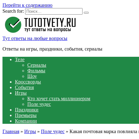
Перейти к содержанию
Search for:
Тут ответы на любые вопросы
Ответы на игры, праздники, события, сериалы
Теле
Сериалы
Фильмы
Шоу
Кроссворды
События
Игры
Кто хочет стать миллионером
Поле чудес
Праздники
Премьеры
Компании
Главная
»
Игры
»
Поле чудес
»
Какая почтовая марка повлияла 