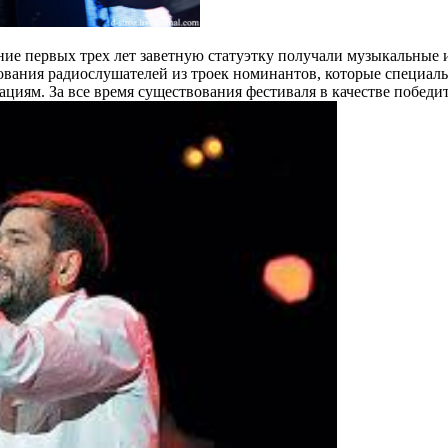
ние первых трех лет заветную статуэтку получали музыкальные
осования радиослушателей из троек номинантов, которые специа
циям. За все время существования фестиваля в качестве победи