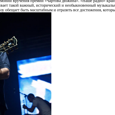
ремонии вручения премии «Чартова дюжина». «Наше радио» крайн
ает такой важный, исторический и необыкновенный музыкальный
оу обещает быть масштабным и отразить все достижения, которых