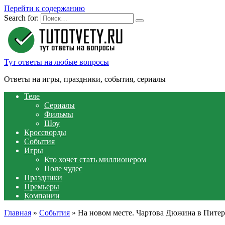
Перейти к содержанию
Search for:
Тут ответы на любые вопросы
Ответы на игры, праздники, события, сериалы
Теле
Сериалы
Фильмы
Шоу
Кроссворды
События
Игры
Кто хочет стать миллионером
Поле чудес
Праздники
Премьеры
Компании
Главная
»
События
»
На новом месте. Чартова Дюжина в Питер