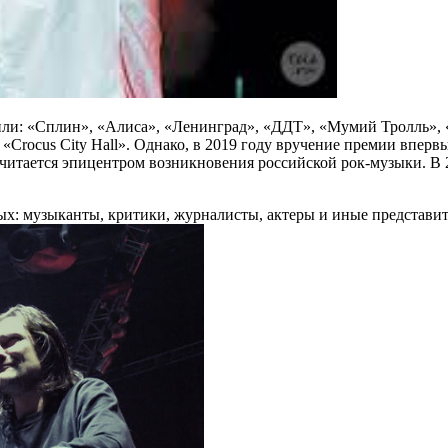
чили: «Сплин», «Алиса», «Ленинград», «ДДТ», «Мумий Тролль»,
rocus City Hall». Однако, в 2019 году вручение премии впервы
считается эпицентром возникновения российской рок-музыки. В 
ых: музыканты, критики, журналисты, актеры и иные представи