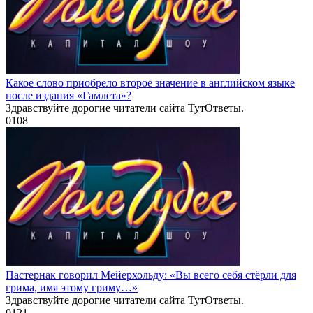
Какое слово приобрело второе значение в английском языке
после издания «Гамлета»?
Здравствуйте дорогие читатели сайта ТутОтветы.
0
108
Пастернак говорил Мейерхольду: «Вы всего себя стёрли для
грима, имя этому гриму…»
Здравствуйте дорогие читатели сайта ТутОтветы.
0
121