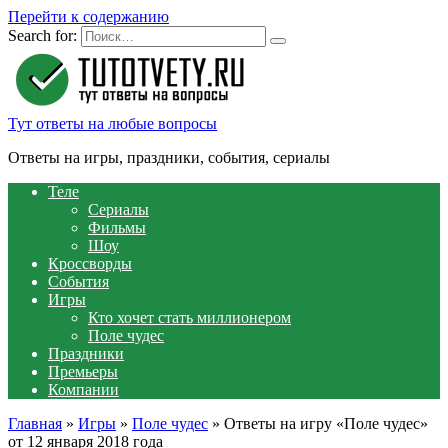
Перейти к содержанию
Search for:
Тут ответы на любые вопросы
Ответы на игры, праздники, события, сериалы
Теле
Сериалы
Фильмы
Шоу
Кроссворды
События
Игры
Кто хочет стать миллионером
Поле чудес
Праздники
Премьеры
Компании
Главная
»
Игры
»
Поле чудес
»
Ответы на игру «Поле чудес»
от 12 января 2018 года